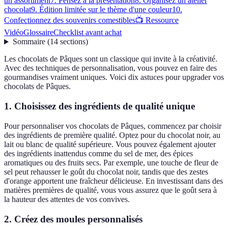
un assortiment
7. Pensez à la présentation
8. Organisez un atelier
chocolat
9. Édition limitée sur le thème d'une couleur
10.
Confectionnez des souvenirs comestibles
📺 Ressource
Vidéo
Glossaire
Checklist avant achat
Sommaire
(
14
sections
)
Les chocolats de Pâques sont un classique qui invite à la créativité.
Avec des techniques de personnalisation, vous pouvez en faire des
gourmandises vraiment uniques. Voici dix astuces pour upgrader vos
chocolats de Pâques.
1. Choisissez des ingrédients de qualité unique
Pour personnaliser vos chocolats de Pâques, commencez par choisir
des ingrédients de première qualité. Optez pour du chocolat noir, au
lait ou blanc de qualité supérieure. Vous pouvez également ajouter
des ingrédients inattendus comme du sel de mer, des épices
aromatiques ou des fruits secs. Par exemple, une touche de fleur de
sel peut rehausser le goût du chocolat noir, tandis que des zestes
d'orange apportent une fraîcheur délicieuse. En investissant dans des
matières premières de qualité, vous vous assurez que le goût sera à
la hauteur des attentes de vos convives.
2. Créez des moules personnalisés