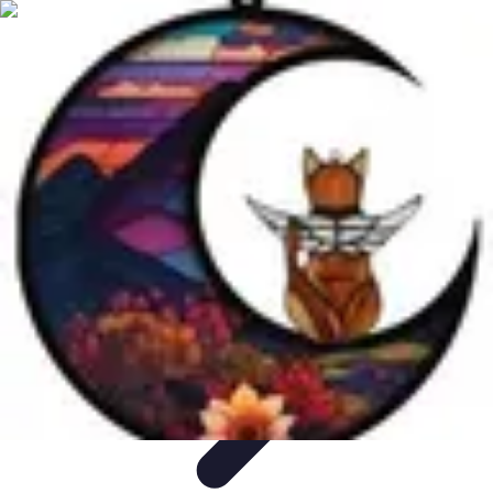
Chocolats de Pâques
Tendances
Saveurs et Variétés
Décoration et
Personnalisation
Chocolats Bio
Recettes et DIY
Chocolats de Pâques