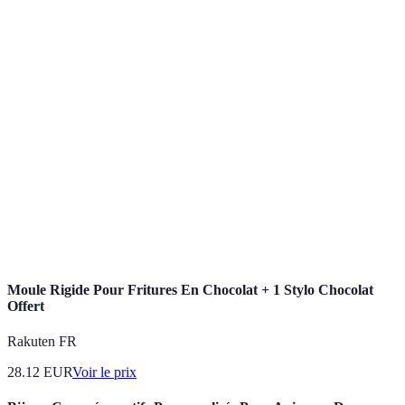
Terme
Définition
Chocolat
Méthode de préparation du chocolat qui lui permet
tempéré
de conserver une texture lisse et brillante.
Décorations
Éléments décoratifs que l’on peut manger, comme
comestibles
des perles de sucre ou des feuilles en chocolat.
Outil flexible utilisé pour former des chocolats,
Moule en
facilitant le démoulage sans endommager le produit
silicone
fini.
Moule Rigide Pour Fritures En Chocolat + 1 Stylo Chocolat
Offert
Rakuten FR
28.12
EUR
Voir le prix