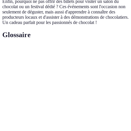
Enfin, pourquoi ne pas offrir des billets pour visiter un salon du
chocolat ou un festival dédié ? Ces événements sont l'occasion non
seulement de déguster, mais aussi d'apprendre à connaître des
producteurs locaux et d'assister à des démonstrations de chocolatiers.
Un cadeau parfait pour les passionnés de chocolat !
Glossaire
Terme
Définition
Chocolat produit respectant des normes de
Chocolat
rémunération et de conditions de travail justes
équitable
pour les producteurs.
Professionnel fabriquant du chocolat à petite
Artisan
échelle, souvent avec des méthodes
chocolatier
traditionnelles.
Processus par lequel un produit est adapté aux
Personnalisation
goûts ou préférences d'un individu.