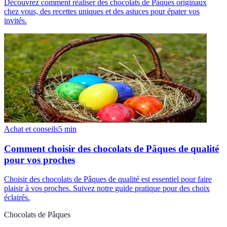
Découvrez comment réaliser des chocolats de Pâques originaux
chez vous, des recettes uniques et des astuces pour épater vos
invités.
Achat et conseils
5
min
Comment choisir des chocolats de Pâques de qualité
pour vos proches
Choisir des chocolats de Pâques de qualité est essentiel pour faire
plaisir à vos proches. Suivez notre guide pratique pour des choix
éclairés.
Chocolats de Pâques