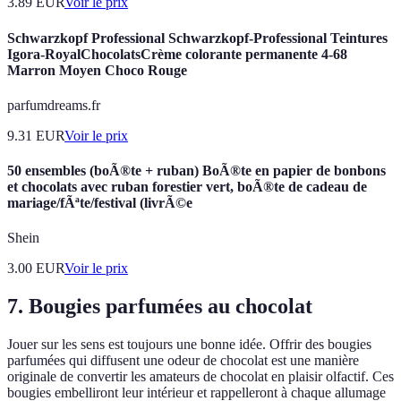
3.89
EUR
Voir le prix
Schwarzkopf Professional Schwarzkopf-Professional Teintures
Igora-RoyalChocolatsCrème colorante permanente 4-68
Marron Moyen Choco Rouge
parfumdreams.fr
9.31
EUR
Voir le prix
50 ensembles (boÃ®te + ruban) BoÃ®te en papier de bonbons
et chocolats avec ruban forestier vert, boÃ®te de cadeau de
mariage/fÃªte/festival (livrÃ©e
Shein
3.00
EUR
Voir le prix
7. Bougies parfumées au chocolat
Jouer sur les sens est toujours une bonne idée. Offrir des bougies
parfumées qui diffusent une odeur de chocolat est une manière
originale de convertir les amateurs de chocolat en plaisir olfactif. Ces
bougies embelliront leur intérieur et rappelleront à chaque allumage