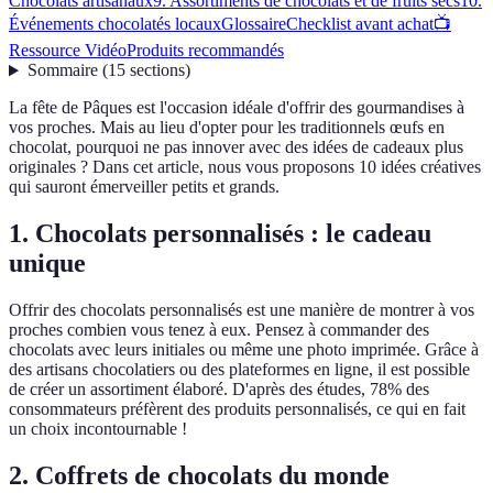
Chocolats artisanaux
9. Assortiments de chocolats et de fruits secs
10.
Événements chocolatés locaux
Glossaire
Checklist avant achat
📺
Ressource Vidéo
Produits recommandés
Sommaire
(
15
sections
)
La fête de Pâques est l'occasion idéale d'offrir des gourmandises à
vos proches. Mais au lieu d'opter pour les traditionnels œufs en
chocolat, pourquoi ne pas innover avec des idées de cadeaux plus
originales ? Dans cet article, nous vous proposons 10 idées créatives
qui sauront émerveiller petits et grands.
1. Chocolats personnalisés : le cadeau
unique
Offrir des chocolats personnalisés est une manière de montrer à vos
proches combien vous tenez à eux. Pensez à commander des
chocolats avec leurs initiales ou même une photo imprimée. Grâce à
des artisans chocolatiers ou des plateformes en ligne, il est possible
de créer un assortiment élaboré. D'après des études, 78% des
consommateurs préfèrent des produits personnalisés, ce qui en fait
un choix incontournable !
2. Coffrets de chocolats du monde