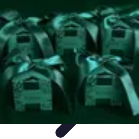
Chocolats de Pâques
Tendances
Saveurs et Variétés
Décoration et
Personnalisation
Chocolats Bio
Recettes et DIY
Chocolats de Pâques