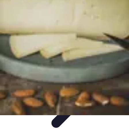
Chocolats de Pâques
Tendances
Saveurs et Variétés
Décoration et
Personnalisation
Chocolats Bio
Recettes et DIY
Chocolats de Pâques