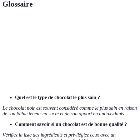
Glossaire
Terme
Définition
Mélange de chocolat avec des noix grillées et du sucre,
Praliné
souvent utilisé dans les confiseries.
Cacao
Variété de cacao de haute qualité connue pour son goût
Criollo
fin et ses arômes riches.
Vegan
Produit exempt de tout ingrédient d'origine animale.
Quel est le type de chocolat le plus sain ?
Le chocolat noir est souvent considéré comme le plus sain en raison
de son faible teneur en sucre et de son apport en antioxydants.
Comment savoir si un chocolat est de bonne qualité ?
Vérifiez la liste des ingrédients et privilégiez ceux avec un