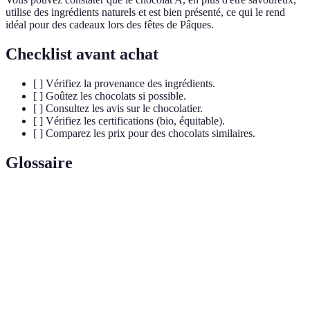
utilise des ingrédients naturels et est bien présenté, ce qui le rend
idéal pour des cadeaux lors des fêtes de Pâques.
Checklist avant achat
[ ] Vérifiez la provenance des ingrédients.
[ ] Goûtez les chocolats si possible.
[ ] Consultez les avis sur le chocolatier.
[ ] Vérifiez les certifications (bio, équitable).
[ ] Comparez les prix pour des chocolats similaires.
Glossaire
Terme
Définition
Substance issue des fèves de cacao, base du
Cacao
chocolat.
Produit fabriqué selon des méthodes
Artisanal
traditionnelles, souvent à petite échelle.