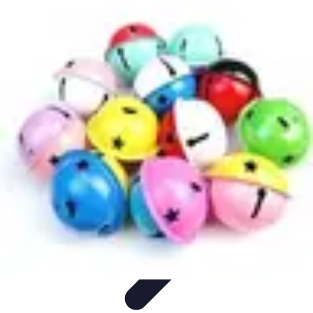
Chocolats de Pâques
Tendances
Saveurs et Variétés
Décoration et
Personnalisation
Chocolats Bio
Recettes et DIY
Chocolats de Pâques