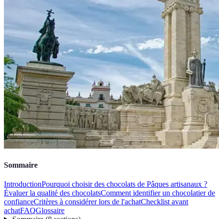
Sommaire
Introduction
Pourquoi choisir des chocolats de Pâques artisanaux ?
Évaluer la qualité des chocolats
Comment identifier un chocolatier de
confiance
Critères à considérer lors de l'achat
Checklist avant
achat
FAQ
Glossaire