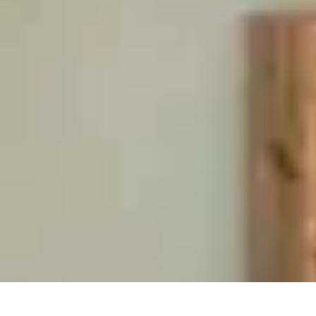
Chocolats de Pâques
Tendances
Saveurs et Variétés
Décoration et Personnalisation
Chocolat
Chocolats de Pâques