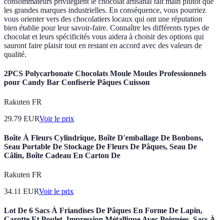
consommateurs privilégient le chocolat artisanal fait main plutôt que
les grandes marques industrielles. En conséquence, vous pourriez
vous orienter vers des chocolatiers locaux qui ont une réputation
bien établie pour leur savoir-faire. Connaître les différents types de
chocolat et leurs spécificités vous aidera à choisir des options qui
sauront faire plaisir tout en restant en accord avec des valeurs de
qualité.
2PCS Polycarbonate Chocolats Moule Moules Professionnels
pour Candy Bar Confiserie Pâques Cuisson
Rakuten FR
29.79
EUR
Voir le prix
Boîte À Fleurs Cylindrique, Boîte D'emballage De Bonbons,
Seau Portable De Stockage De Fleurs De Pâques, Seau De
Câlin, Boîte Cadeau En Carton De
Rakuten FR
34.11
EUR
Voir le prix
Lot De 6 Sacs À Friandises De Pâques En Forme De Lapin,
Carotte Et Poulet, Impression Métallique Avec Poignées, Sacs À