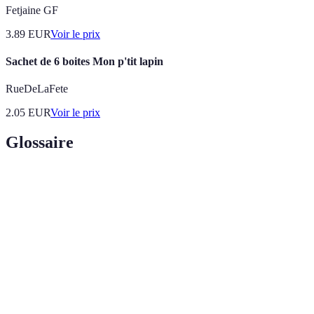
Fetjaine GF
3.89
EUR
Voir le prix
Sachet de 6 boites Mon p'tit lapin
RueDeLaFete
2.05
EUR
Voir le prix
Glossaire
Terme
Définition
Chocolat
Chocolat contenant au moins 35% de cacao, sans
noir
produits laitiers.
Chocolat
Chocolat contenant une proportion de lait en poudre,
au lait
généralement plus sucré et crémeux.
Chocolat
Chocolat sans cacao solide, faisant principalement