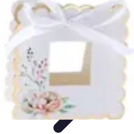
Chocolats de Pâques
Tendances
Saveurs et Variétés
Décoration et
Personnalisation
Chocolats Bio
Recettes et DIY
Chocolats de Pâques