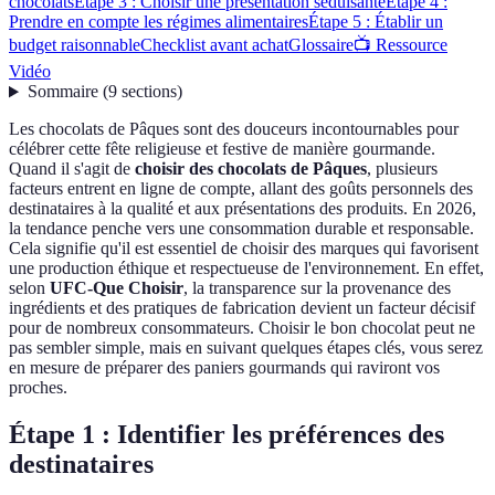
chocolats
Étape 3 : Choisir une présentation séduisante
Étape 4 :
Prendre en compte les régimes alimentaires
Étape 5 : Établir un
budget raisonnable
Checklist avant achat
Glossaire
📺 Ressource
Vidéo
Sommaire
(
9
sections
)
Les chocolats de Pâques sont des douceurs incontournables pour
célébrer cette fête religieuse et festive de manière gourmande.
Quand il s'agit de
choisir des chocolats de Pâques
, plusieurs
facteurs entrent en ligne de compte, allant des goûts personnels des
destinataires à la qualité et aux présentations des produits. En 2026,
la tendance penche vers une consommation durable et responsable.
Cela signifie qu'il est essentiel de choisir des marques qui favorisent
une production éthique et respectueuse de l'environnement. En effet,
selon
UFC-Que Choisir
, la transparence sur la provenance des
ingrédients et des pratiques de fabrication devient un facteur décisif
pour de nombreux consommateurs. Choisir le bon chocolat peut ne
pas sembler simple, mais en suivant quelques étapes clés, vous serez
en mesure de préparer des paniers gourmands qui raviront vos
proches.
Étape 1 : Identifier les préférences des
destinataires