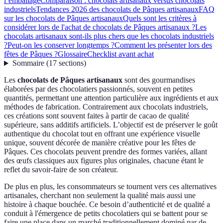
l’emballage
Comparaison : chocolats artisanaux versus chocolats
industriels
Tendances 2026 des chocolats de Pâques artisanaux
FAQ
sur les chocolats de Pâques artisanaux
Quels sont les critères à
considérer lors de l'achat de chocolats de Pâques artisanaux ?
Les
chocolats artisanaux sont-ils plus chers que les chocolats industriels
?
Peut-on les conserver longtemps ?
Comment les présenter lors des
fêtes de Pâques ?
Glossaire
Checklist avant achat
Sommaire
(
17
sections
)
Les
chocolats de Pâques artisanaux
sont des gourmandises
élaborées par des chocolatiers passionnés, souvent en petites
quantités, permettant une attention particulière aux ingrédients et aux
méthodes de fabrication. Contrairement aux chocolats industriels,
ces créations sont souvent faites à partir de cacao de qualité
supérieure, sans additifs artificiels. L’objectif est de préserver le goût
authentique du chocolat tout en offrant une expérience visuelle
unique, souvent décorée de manière créative pour les fêtes de
Pâques. Ces chocolats peuvent prendre des formes variées, allant
des œufs classiques aux figures plus originales, chacune étant le
reflet du savoir-faire de son créateur.
De plus en plus, les consommateurs se tournent vers ces alternatives
artisanales, cherchant non seulement la qualité mais aussi une
histoire à chaque bouchée. Ce besoin d’authenticité et de qualité a
conduit à l'émergence de petits chocolatiers qui se battent pour se
faire une place dans un marché traditionnellement dominé par de