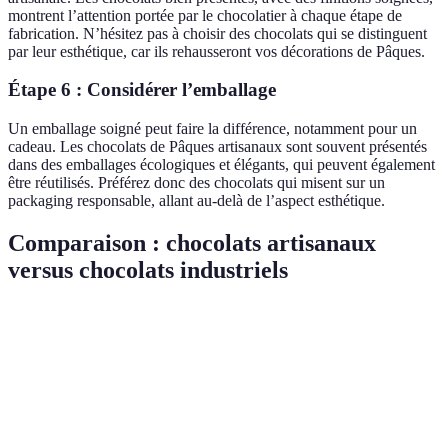
montrent l’attention portée par le chocolatier à chaque étape de
fabrication. N’hésitez pas à choisir des chocolats qui se distinguent
par leur esthétique, car ils rehausseront vos décorations de Pâques.
Étape 6 : Considérer l’emballage
Un emballage soigné peut faire la différence, notamment pour un
cadeau. Les chocolats de Pâques artisanaux sont souvent présentés
dans des emballages écologiques et élégants, qui peuvent également
être réutilisés. Préférez donc des chocolats qui misent sur un
packaging responsable, allant au-delà de l’aspect esthétique.
Comparaison : chocolats artisanaux
versus chocolats industriels
Critère
Chocolats Artisanaux
Chocolats Industriels
V
Additifs &
A
Ingrédients
Naturels & Locaux
Conservateurs
s
Méthode