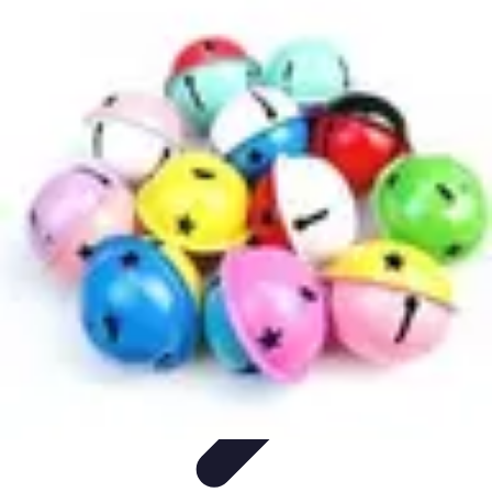
Chocolats de Pâques
Tendances
Saveurs et Variétés
Décoration et
Personnalisation
Chocolats Bio
Recettes et DIY
Chocolats de Pâques