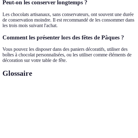
Peut-on les conserver longtemps ?
Les chocolats artisanaux, sans conservateurs, ont souvent une durée
de conservation moindre. Il est recommandé de les consommer dans
les trois mois suivant l'achat.
Comment les présenter lors des fêtes de Pâques ?
Vous pouvez les disposer dans des paniers décoratifs, utiliser des
boîtes à chocolat personnalisées, ou les utiliser comme éléments de
décoration sur votre table de fête.
Glossaire
Terme
Définition
Un professionnel qui fabrique ses produits par
Artisan
des méthodes traditionnelles.
Cacao
Cacao cultivé selon des normes strictes de
d'origine
durabilité.