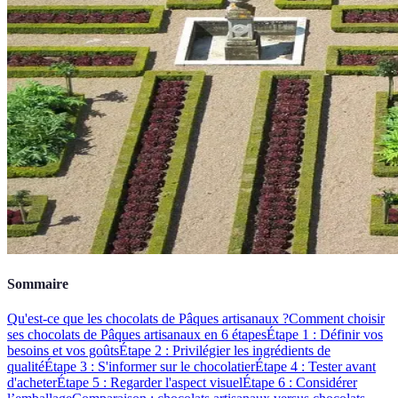
Sommaire
Qu'est-ce que les chocolats de Pâques artisanaux ?
Comment choisir
ses chocolats de Pâques artisanaux en 6 étapes
Étape 1 : Définir vos
besoins et vos goûts
Étape 2 : Privilégier les ingrédients de
qualité
Étape 3 : S'informer sur le chocolatier
Étape 4 : Tester avant
d'acheter
Étape 5 : Regarder l'aspect visuel
Étape 6 : Considérer