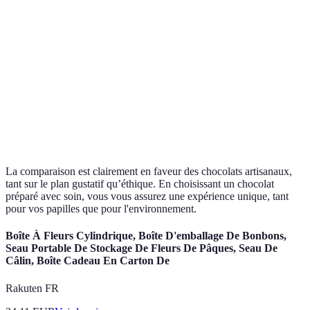
Savoir-faire
A
de
Production en masse
traditionnel
s
fabrication
Sentiment
A
Unique & Raffiné
Standardisé & Égal
de goût
s
A
Esthétique
Créations artistiques
Normes de production
s
La comparaison est clairement en faveur des chocolats artisanaux,
tant sur le plan gustatif qu’éthique. En choisissant un chocolat
préparé avec soin, vous vous assurez une expérience unique, tant
pour vos papilles que pour l'environnement.
Boîte À Fleurs Cylindrique, Boîte D'emballage De Bonbons,
Seau Portable De Stockage De Fleurs De Pâques, Seau De
Câlin, Boîte Cadeau En Carton De
Rakuten FR