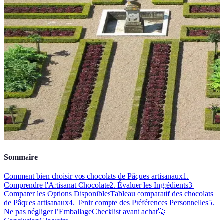
Sommaire
Comment bien choisir vos chocolats de Pâques artisanaux
1.
Comprendre l'Artisanat Chocolate
2. Évaluer les Ingrédients
3.
Comparer les Options Disponibles
Tableau comparatif des chocolats
de Pâques artisanaux
4. Tenir compte des Préférences Personnelles
5.
Ne pas négliger l’Emballage
Checklist avant achat
🚀