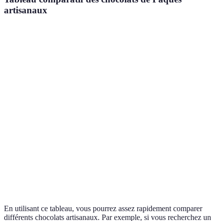
artisanaux
Critère
Option A
Option B
Option C
Verdict
Type de
Option A
Noir
Lait
Praliné
chocolat
recomman
Option B à
Ingrédients
Bio
Naturels
Indiqués
essayer
Option B
Prix
Élevé
Moyen
Élevé
meilleure
Artisanat
Options A 
Oui
Oui
Non
local
B
En utilisant ce tableau, vous pourrez assez rapidement comparer
différents chocolats artisanaux. Par exemple, si vous recherchez un