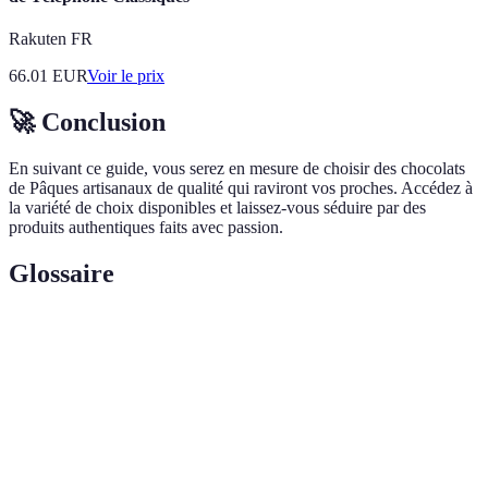
Rakuten FR
66.01
EUR
Voir le prix
🚀 Conclusion
En suivant ce guide, vous serez en mesure de choisir des chocolats
de Pâques artisanaux de qualité qui raviront vos proches. Accédez à
la variété de choix disponibles et laissez-vous séduire par des
produits authentiques faits avec passion.
Glossaire
Terme
Définition
Chocolat
Chocolat avec un pourcentage élevé de cacao, faible
noir
en sucre, souvent considéré comme plus sain.
Artisan
Professionnel qui produit du chocolat en petites
chocolatier
quantités, souvent avec des méthodes traditionnelles.