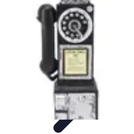
Chocolats de Pâques
Tendances
Saveurs et Variétés
Décoration et
Personnalisation
Chocolats Bio
Recettes et DIY
Chocolats de Pâques