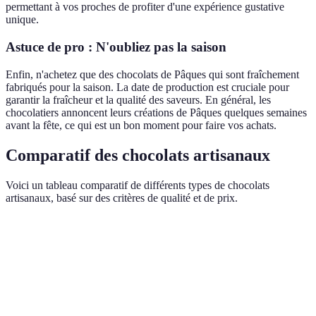
permettant à vos proches de profiter d'une expérience gustative
unique.
Astuce de pro : N'oubliez pas la saison
Enfin, n'achetez que des chocolats de Pâques qui sont fraîchement
fabriqués pour la saison. La date de production est cruciale pour
garantir la fraîcheur et la qualité des saveurs. En général, les
chocolatiers annoncent leurs créations de Pâques quelques semaines
avant la fête, ce qui est un bon moment pour faire vos achats.
Comparatif des chocolats artisanaux
Voici un tableau comparatif de différents types de chocolats
artisanaux, basé sur des critères de qualité et de prix.
Critère
Chocolat A
Chocolat B
Chocolat C
Verd
Préf
Bio, sans
le
Ingrédients
Traditionnel
Local, bio
OGM
choc
A