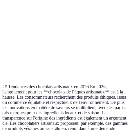
Amérique
Cho
Origine
Afrique
Europe
du Sud
vari
Choc
Saveurs
Classique,
Épicé,
Authentique
B
disponibles
zeste
fruité
inno
Choc
Eco-
Emballage
Plastique
Artisan
A
responsable
éthi
## Tendances des chocolats artisanaux en 2026 En 2026,
l'engouement pour les **chocolats de Pâques artisanaux** est à la
hausse. Les consommateurs recherchent des produits éthiques, issus
du commerce équitable et respectueux de l'environnement. De plus,
les innovations en matière de saveurs se multiplient, avec des partis-
pris marqués pour des ingrédients locaux et de saison. La
transparence sur l'origine des ingrédients est également un argument
clé. Les chocolatiers artisanaux proposent, par exemple, des gammes
de produits véganes ou sans gluten, répondant à une demande