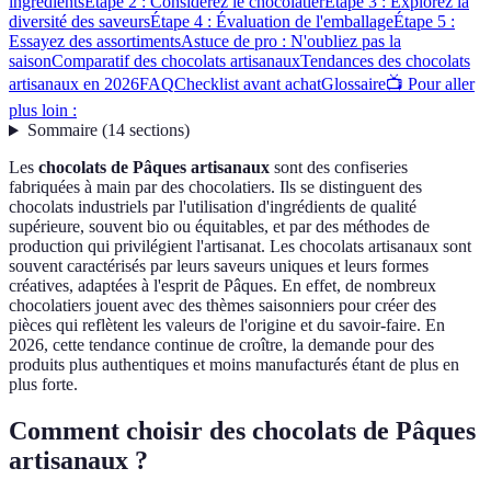
ingrédients
Étape 2 : Considérez le chocolatier
Étape 3 : Explorez la
diversité des saveurs
Étape 4 : Évaluation de l'emballage
Étape 5 :
Essayez des assortiments
Astuce de pro : N'oubliez pas la
saison
Comparatif des chocolats artisanaux
Tendances des chocolats
artisanaux en 2026
FAQ
Checklist avant achat
Glossaire
📺 Pour aller
plus loin :
Sommaire
(
14
sections
)
Les
chocolats de Pâques artisanaux
sont des confiseries
fabriquées à main par des chocolatiers. Ils se distinguent des
chocolats industriels par l'utilisation d'ingrédients de qualité
supérieure, souvent bio ou équitables, et par des méthodes de
production qui privilégient l'artisanat. Les chocolats artisanaux sont
souvent caractérisés par leurs saveurs uniques et leurs formes
créatives, adaptées à l'esprit de Pâques. En effet, de nombreux
chocolatiers jouent avec des thèmes saisonniers pour créer des
pièces qui reflètent les valeurs de l'origine et du savoir-faire. En
2026, cette tendance continue de croître, la demande pour des
produits plus authentiques et moins manufacturés étant de plus en
plus forte.
Comment choisir des chocolats de Pâques
artisanaux ?