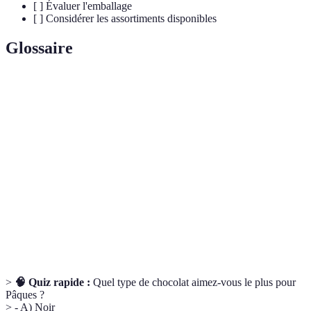
[ ] Évaluer l'emballage
[ ] Considérer les assortiments disponibles
Glossaire
Terme
Définition
Chocolat
Chocolat fabriqué à la main, avec des méthodes
artisanal
traditionnelles et des ingrédients de qualité.
Commerce
Système garantissant un prix juste aux producteurs,
équitable
favorisant des conditions de travail décentes.
Ingrédients
Ingrédients cultivés sans pesticides ni engrais
bio
chimiques, respectueux de l'environnement.
>
🧠 Quiz rapide :
Quel type de chocolat aimez-vous le plus pour
Pâques ?
> - A) Noir