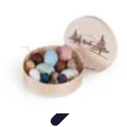
Chocolats de Pâques
Tendances
Saveurs et Variétés
Décoration et
Personnalisation
Chocolats Bio
Recettes et DIY
Chocolats de Pâques