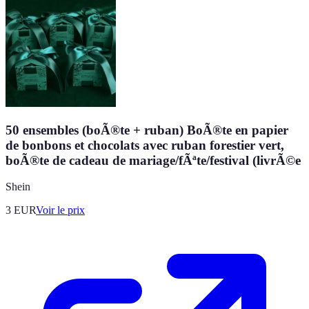
50 ensembles (boÃ®te + ruban) BoÃ®te en papier
de bonbons et chocolats avec ruban forestier vert,
boÃ®te de cadeau de mariage/fÃªte/festival (livrÃ©e
Shein
3
EUR
Voir le prix