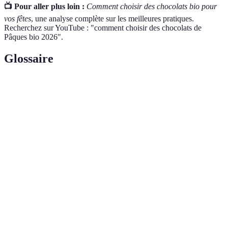
📺 Pour aller plus loin :
Comment choisir des chocolats bio pour
vos fêtes
, une analyse complète sur les meilleures pratiques.
Recherchez sur YouTube : "comment choisir des chocolats de
Pâques bio 2026".
Glossaire
Terme
Définition
Chocolat
Chocolat fabriqué à partir d'ingrédients issus de
bio
l'agriculture biologique.
Label Fair
Certification garantissant des conditions de travail
Trade
équitables pour les producteurs de cacao.
Agriculture
Pratiques agricoles respectueuses de
durable
l'environnement et des ressources naturelles.