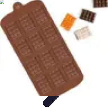
Chocolats de Pâques
Tendances
Saveurs et Variétés
Décoration et
Personnalisation
Chocolats Bio
Recettes et DIY
Chocolats de Pâques