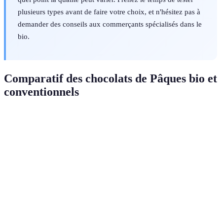
plusieurs types avant de faire votre choix, et n'hésitez pas à
demander des conseils aux commerçants spécialisés dans le
bio.
Comparatif des chocolats de Pâques bio et
conventionnels
Critère
Chocolats Bio
Chocolats Conventionnels
95%
Ingredients variés, souvent
Ingrédients
d'ingrédients
synthétiques
bio
Faible,
Impact
méthodes
Élevé, pesticides utilisés
environnemental
durables