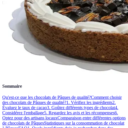
Sommaire
Qu'est-ce que les chocolats de Pâques de qualité?
Comment choisir
des chocolats de Pâques de qualité?
1. Vérifiez les ingrédients
2.
Évaluez le taux de cacao
3. Goûtez différents types de chocolat
4.
Considérez l'emballage
5. Regardez les avis et les récompenses
6.
Optez pour des artisans locaux
Comparaison entre différentes options
de chocolats de Pâques
Statistiques sur la consommation de chocolat