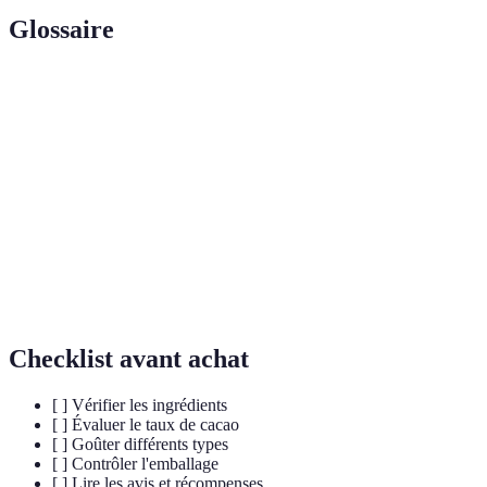
Glossaire
Terme
Définition
Cacao bio
Cacao cultivé sans pesticides ni produits chimiques.
Commerce
Système garantissant un revenu juste pour les
équitable
producteurs.
Chocolat
Chocolat issu de fèves de cacao d'origine unique,
grand cru
offrant des saveurs spécifiques.
Checklist avant achat
[ ] Vérifier les ingrédients
[ ] Évaluer le taux de cacao
[ ] Goûter différents types
[ ] Contrôler l'emballage
[ ] Lire les avis et récompenses