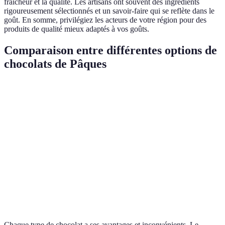
fraîcheur et la qualité. Les artisans ont souvent des ingrédients
rigoureusement sélectionnés et un savoir-faire qui se reflète dans le
goût. En somme, privilégiez les acteurs de votre région pour des
produits de qualité mieux adaptés à vos goûts.
Comparaison entre différentes options de
chocolats de Pâques
Critère
Chocolat artisanal
Chocolat de supermarché
Ingrédients
Naturels
Additifs possibles
Goût
Riche
Standard
Prix
Élevé
Abordable
Texture
Onctueuse
Variable
Chaque type de chocolat a ses avantages et inconvénients. Le