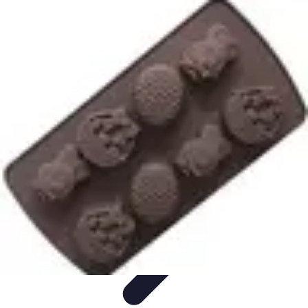
Chocolats de Pâques
Tendances
Saveurs et Variétés
Décoration et
Personnalisation
Chocolats Bio
Recettes et DIY
Chocolats de Pâques