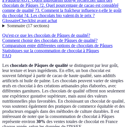
à Pâques
FAQ
1. Quels ingrédients dois-je rechercher dans des
chocolats de Pâques ?
2. Quel pourcentage de cacao est considéré
comme de qualité ?
3. Comment la fraîcheur influence-t-elle le goût
du chocolat ?
4. Les chocolats bio valent-ils le prix ?
Glossaire
Checklist avant achat
Sommaire
(
17
sections
)
Qu'est-ce que les chocolats de Pâques de qualité?
Comment choisir des chocolats de Pâques de qualité?
Comparaison entre différentes options de chocolats de Pâques
Statistiques sur la consommation de chocolat à Pâques
FAQ
Les
chocolats de Pâques de qualité
se distinguent par leur goût,
leur texture et leurs ingrédients. En effet, un bon chocolat est
souvent fabriqué à partir de cacao de haute qualité, sans additifs
artificiels ni huile de palme. Les chocolats peuvent varier de simples
œufs en chocolat à des créations artisanales plus élaborées, avec
différentes garnitures. Les chocolats de qualité offrent non seulement
une expérience gustative supérieure, mais aussi des valeurs
nutritionnelles plus favorables. En choisissant un chocolat de qualité,
vous soutenez également des pratiques de commerce équitable et des
producteurs engagés dans des méthodes de culture durables. Il est
intéressant de noter que la consommation de chocolat à Pâques
représente environ
30%
des ventes totales de chocolat en France
chaque année, selon les données de l'INSEE.