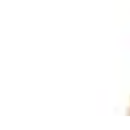
Chocolats de Pâques
Tendances
Saveurs et Variétés
Décoration et Personnalisation
Chocolat
Chocolats de Pâques