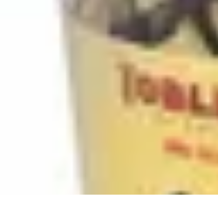
Chocolats de Pâques
Tendances
Saveurs et Variétés
Décoration et Personnalisation
Chocolat
Chocolats de Pâques