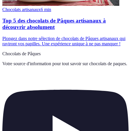
Chocolats artisanaux
6
min
Top 5 des chocolats de Pâques artisanaux à
découvrir absolument
Plongez dans notre sélection de chocolats de Pâques artisanaux qui
raviront vos papilles. Une expérience unique à ne pas manquer !
Chocolats de Pâques
Votre source d'information pour tout savoir sur
chocolats de paques
.