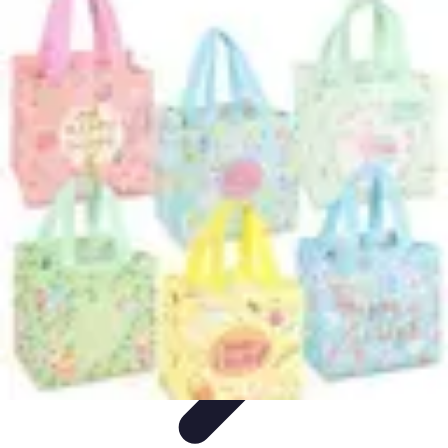
Chocolats de Pâques
Tendances
Saveurs et Variétés
Décoration et
Personnalisation
Chocolats Bio
Recettes et DIY
Chocolats de Pâques