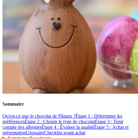
Sommaire
Qu'est-ce que le chocolat de Pâques ?
Étape 1 : Déterminer les
préférences
Étape 2 : Choisir le type de chocolat
Étape 3 : Tenir
compte des allergies
Étape 4 : Évaluer la qualité
Étape 5 : Achat et
présentation
Glossaire
Checklist avant achat