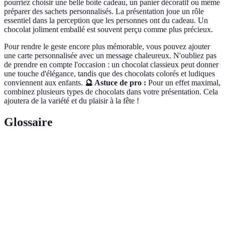
pourriez choisir une belle boîte cadeau, un panier décoratif ou même
préparer des sachets personnalisés. La présentation joue un rôle
essentiel dans la perception que les personnes ont du cadeau. Un
chocolat joliment emballé est souvent perçu comme plus précieux.
Pour rendre le geste encore plus mémorable, vous pouvez ajouter
une carte personnalisée avec un message chaleureux. N'oubliez pas
de prendre en compte l'occasion : un chocolat classieux peut donner
une touche d'élégance, tandis que des chocolats colorés et ludiques
conviennent aux enfants.
🔮 Astuce de pro :
Pour un effet maximal,
combinez plusieurs types de chocolats dans votre présentation. Cela
ajoutera de la variété et du plaisir à la fête !
Glossaire
Terme
Définition
Chocolat
Chocolat contenant 50 à 90 % de cacao, riche en
noir
saveur et en antioxydants.
Chocolat
Chocolat fabriqué avec du lait en poudre ou concentré,
au lait
plus doux que le chocolat noir.