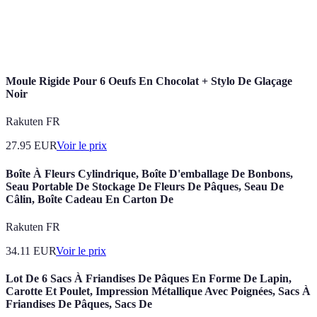
Chocolat
Chocolat ne contenant pas de masse de cacao, souvent
blanc
sucré et crémeux.
Moule Rigide Pour 6 Oeufs En Chocolat + Stylo De Glaçage
Noir
Rakuten FR
27.95
EUR
Voir le prix
Boîte À Fleurs Cylindrique, Boîte D'emballage De Bonbons,
Seau Portable De Stockage De Fleurs De Pâques, Seau De
Câlin, Boîte Cadeau En Carton De
Rakuten FR
34.11
EUR
Voir le prix
Lot De 6 Sacs À Friandises De Pâques En Forme De Lapin,
Carotte Et Poulet, Impression Métallique Avec Poignées, Sacs À
Friandises De Pâques, Sacs De