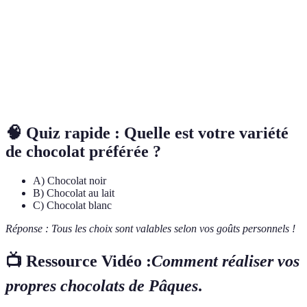
Chocolat
Chocolat mélangé avec du lait en poudre, offrant un
au lait
goût plus doux.
Chocolat
Chocolat sans cacao solide, principalement à base de
blanc
beurre de cacao, sucre, et lait.
🧠 Quiz rapide : Quelle est votre variété
de chocolat préférée ?
A) Chocolat noir
B) Chocolat au lait
C) Chocolat blanc
Réponse : Tous les choix sont valables selon vos goûts personnels !
📺 Ressource Vidéo :
Comment réaliser vos
propres chocolats de Pâques
.