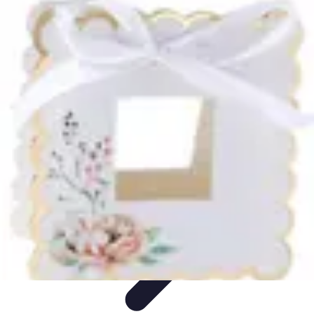
Chocolats de Pâques
Tendances
Saveurs et Variétés
Décoration et
Personnalisation
Chocolats Bio
Recettes et DIY
Chocolats de Pâques