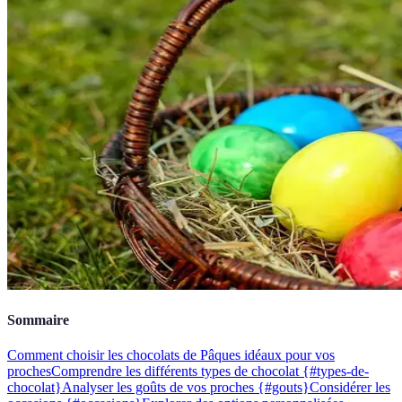
Sommaire
Comment choisir les chocolats de Pâques idéaux pour vos
proches
Comprendre les différents types de chocolat {#types-de-
chocolat}
Analyser les goûts de vos proches {#gouts}
Considérer les