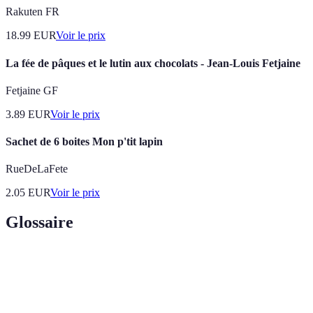
Rakuten FR
18.99
EUR
Voir le prix
La fée de pâques et le lutin aux chocolats - Jean-Louis Fetjaine
Fetjaine GF
3.89
EUR
Voir le prix
Sachet de 6 boites Mon p'tit lapin
RueDeLaFete
2.05
EUR
Voir le prix
Glossaire
Terme
Définition
Chocolat
Chocolat contenant au moins 50% de cacao, sans
noir
produits laitiers.