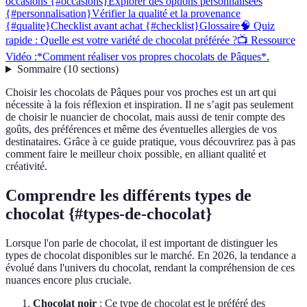
occasions {#occasions}
Explorer des options personnalisées
{#personnalisation}
Vérifier la qualité et la provenance
{#qualite}
Checklist avant achat {#checklist}
Glossaire
🧠 Quiz
rapide : Quelle est votre variété de chocolat préférée ?
📺 Ressource
Vidéo :*Comment réaliser vos propres chocolats de Pâques*.
Sommaire
(
10
sections
)
Choisir les chocolats de Pâques pour vos proches est un art qui
nécessite à la fois réflexion et inspiration. Il ne s’agit pas seulement
de choisir le nuancier de chocolat, mais aussi de tenir compte des
goûts, des préférences et même des éventuelles allergies de vos
destinataires. Grâce à ce guide pratique, vous découvrirez pas à pas
comment faire le meilleur choix possible, en alliant qualité et
créativité.
Comprendre les différents types de
chocolat {#types-de-chocolat}
Lorsque l'on parle de chocolat, il est important de distinguer les
types de chocolat disponibles sur le marché. En 2026, la tendance a
évolué dans l'univers du chocolat, rendant la compréhension de ces
nuances encore plus cruciale.
Chocolat noir
: Ce type de chocolat est le préféré des