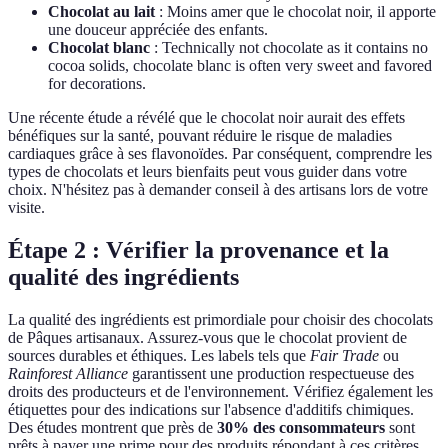
Chocolat au lait
: Moins amer que le chocolat noir, il apporte
une douceur appréciée des enfants.
Chocolat blanc
: Technically not chocolate as it contains no
cocoa solids, chocolate blanc is often very sweet and favored
for decorations.
Une récente étude a révélé que le chocolat noir aurait des effets
bénéfiques sur la santé, pouvant réduire le risque de maladies
cardiaques grâce à ses flavonoïdes. Par conséquent, comprendre les
types de chocolats et leurs bienfaits peut vous guider dans votre
choix. N'hésitez pas à demander conseil à des artisans lors de votre
visite.
Étape 2 : Vérifier la provenance et la
qualité des ingrédients
La qualité des ingrédients est primordiale pour choisir des chocolats
de Pâques artisanaux. Assurez-vous que le chocolat provient de
sources durables et éthiques. Les labels tels que
Fair Trade
ou
Rainforest Alliance
garantissent une production respectueuse des
droits des producteurs et de l'environnement. Vérifiez également les
étiquettes pour des indications sur l'absence d'additifs chimiques.
Des études montrent que près de
30% des consommateurs
sont
prêts à payer une prime pour des produits répondant à ces critères.