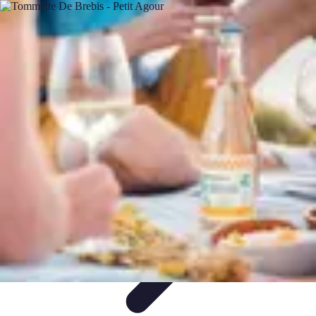
Chocolats de Pâques
Tendances
Saveurs et Variétés
Décoration et
Personnalisation
Chocolats Bio
Recettes et DIY
Chocolats de Pâques