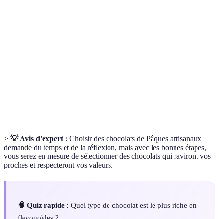
Terme
Définition
Chocolat
Chocolat fabriqué à la main avec des ingrédients
Artisanal
de qualité supérieure.
Antioxydants présents dans le chocolat noir
Flavonoïdes
bénéfiques pour la santé.
Éco-
Pratique respectueuse de l'environnement et des
responsable
droits des travailleurs.
>
💡 Avis d'expert :
Choisir des chocolats de Pâques artisanaux
demande du temps et de la réflexion, mais avec les bonnes étapes,
vous serez en mesure de sélectionner des chocolats qui raviront vos
proches et respecteront vos valeurs.
🧠 Quiz rapide :
Quel type de chocolat est le plus riche en
flavonoïdes ?