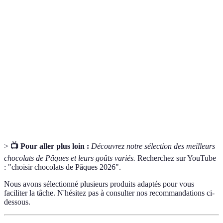
Chocolat
Chocolat contenant 50% ou plus de cacao, connu
noir
pour son amertume et ses bénéfices pour la santé.
Système d'échange garantissant aux producteurs une
Commerce
rémunération équitable et des conditions de travail
équitable
décentes.
Ingrédients
Produits non transformés et sans additifs, favorisant
naturels
une qualité supérieure et un goût authentique.
>
📺 Pour aller plus loin :
Découvrez notre sélection des meilleurs
chocolats de Pâques et leurs goûts variés.
Recherchez sur YouTube
: "choisir chocolats de Pâques 2026".
Nous avons sélectionné plusieurs produits adaptés pour vous
faciliter la tâche. N'hésitez pas à consulter nos recommandations ci-
dessous.