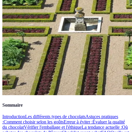
Sommaire
Introduction
Les différents types de chocolats
Astuces pratiques
:
Comment choisir selon les goûts
Erreur à éviter :
Évaluer la qualité
du chocolat
Vérifier l'emballage et l'éthique
La tendance actuelle :
Où