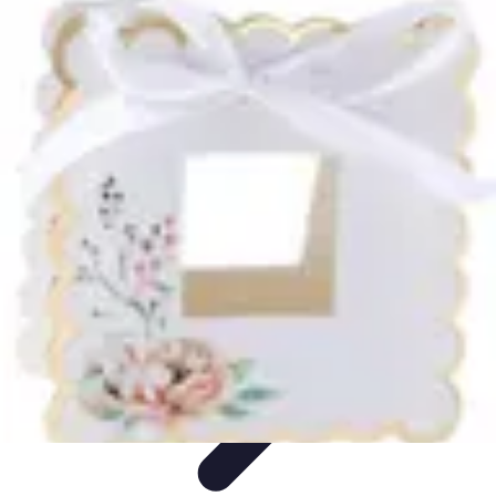
Chocolats de Pâques
Tendances
Saveurs et Variétés
Décoration et
Personnalisation
Chocolats Bio
Recettes et DIY
Chocolats de Pâques