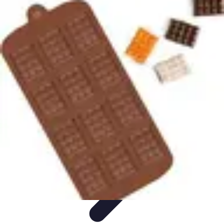
Chocolats de Pâques
Tendances
Saveurs et Variétés
Décoration et
Personnalisation
Chocolats Bio
Recettes et DIY
Chocolats de Pâques