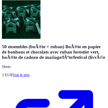
50 ensembles (boÃ®te + ruban) BoÃ®te en papier
de bonbons et chocolats avec ruban forestier vert,
boÃ®te de cadeau de mariage/fÃªte/festival (livrÃ©e
Shein
3
EUR
Voir le prix