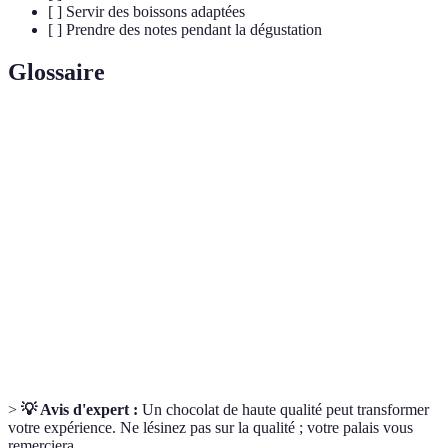
[ ] Servir des boissons adaptées
[ ] Prendre des notes pendant la dégustation
Glossaire
Terme
Définition
Bean-
Processus de fabrication du chocolat à partir des fèves
to-bar
de cacao brutes jusqu'à la tablette finale.
Arrière-
Saveur persistante que l'on ressent après avoir mangé
goût
un aliment.
Composés chimiques présents dans certains aliments qui
Tannins
peuvent influencer la texture et la saveur des chocolats.
>
💡 Avis d'expert :
Un chocolat de haute qualité peut transformer
votre expérience. Ne lésinez pas sur la qualité ; votre palais vous
remerciera.