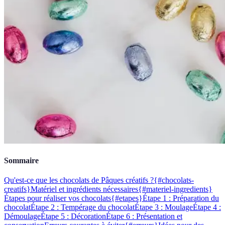
Sommaire
Qu'est-ce que les chocolats de Pâques créatifs ?{#chocolats-
creatifs}
Matériel et ingrédients nécessaires{#materiel-ingredients}
Étapes pour réaliser vos chocolats{#etapes}
Étape 1 : Préparation du
chocolat
Étape 2 : Tempérage du chocolat
Étape 3 : Moulage
Étape 4 :
Démoulage
Étape 5 : Décoration
Étape 6 : Présentation et