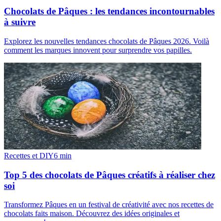
Chocolats de Pâques : les tendances incontournables
à suivre
Explorez les nouvelles tendances chocolats de Pâques 2026. Voilà
comment les marques innovent pour surprendre vos papilles.
Recettes et DIY
6
min
Top 5 des chocolats de Pâques créatifs à réaliser chez
soi
Transformez Pâques en un festival de créativité avec nos recettes de
chocolats faits maison. Découvrez des idées originales et