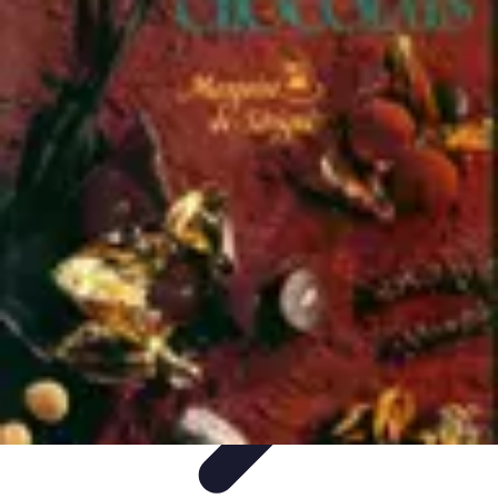
Chocolats de Pâques
Tendances
Saveurs et Variétés
Décoration et
Personnalisation
Chocolats Bio
Recettes et DIY
Chocolats de Pâques