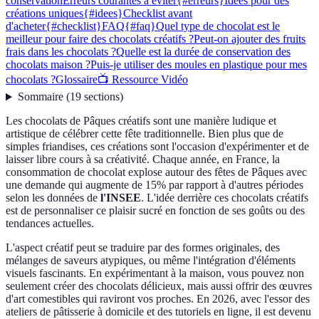
conservation
Erreurs courantes à éviter{#erreurs}
Idées pour des
créations uniques{#idees}
Checklist avant
d'acheter{#checklist}
FAQ{#faq}
Quel type de chocolat est le
meilleur pour faire des chocolats créatifs ?
Peut-on ajouter des fruits
frais dans les chocolats ?
Quelle est la durée de conservation des
chocolats maison ?
Puis-je utiliser des moules en plastique pour mes
chocolats ?
Glossaire
📺 Ressource Vidéo
Sommaire
(
19
sections
)
Les chocolats de Pâques créatifs sont une manière ludique et
artistique de célébrer cette fête traditionnelle. Bien plus que de
simples friandises, ces créations sont l'occasion d'expérimenter et de
laisser libre cours à sa créativité. Chaque année, en France, la
consommation de chocolat explose autour des fêtes de Pâques avec
une demande qui augmente de 15% par rapport à d'autres périodes
selon les données de
l'INSEE
. L'idée derrière ces chocolats créatifs
est de personnaliser ce plaisir sucré en fonction de ses goûts ou des
tendances actuelles.
L'aspect créatif peut se traduire par des formes originales, des
mélanges de saveurs atypiques, ou même l'intégration d'éléments
visuels fascinants. En expérimentant à la maison, vous pouvez non
seulement créer des chocolats délicieux, mais aussi offrir des œuvres
d'art comestibles qui raviront vos proches. En 2026, avec l'essor des
ateliers de pâtisserie à domicile et des tutoriels en ligne, il est devenu