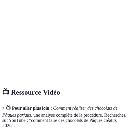
Terme
Définition
Processus de chauffage et de refroidissement du
Tempérage
chocolat pour obtenir une texture parfaite.
Mélange de chocolat et de crème, souvent utilisé
Ganache
comme garniture ou pour enrober des bonbons.
Moule à
Ustensile utilisé pour donner forme aux chocolats,
chocolat
disponible en silicone, polycarbonate ou métal.
📺 Ressource Vidéo
>
📺 Pour aller plus loin :
Comment réaliser des chocolats de
Pâques parfaits
, une analyse complète de la procédure. Recherchez
sur YouTube : "comment faire des chocolats de Pâques créatifs
2026".