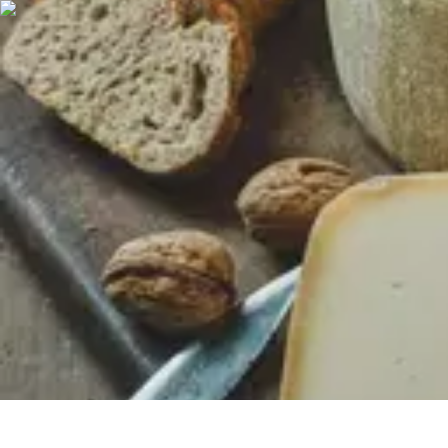
Chocolats de Pâques
Tendances
Saveurs et Variétés
Décoration et Personnalisation
Chocolat
Chocolats de Pâques