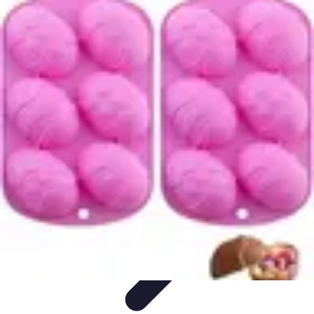
Chocolats de Pâques
Tendances
Saveurs et Variétés
Décoration et
Personnalisation
Chocolats Bio
Recettes et DIY
Chocolats de Pâques