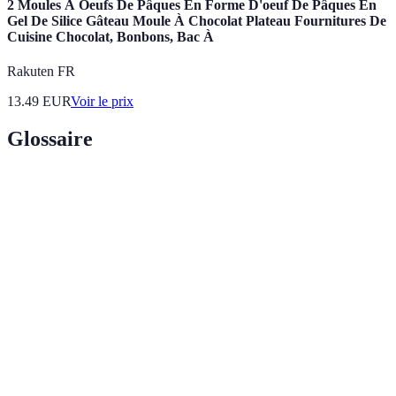
2 Moules À Oeufs De Pâques En Forme D'oeuf De Pâques En
Gel De Silice Gâteau Moule À Chocolat Plateau Fournitures De
Cuisine Chocolat, Bonbons, Bac À
Rakuten FR
13.49
EUR
Voir le prix
Glossaire
Terme
Définition
Processus de chauffage et de refroidissement du
Tempérage
chocolat pour obtenir une bonne texture.
Moule en
Moule flexible, idéal pour démouler sans casser le
silicone
chocolat.
Stylo à
Outil permettant de dessiner ou de décorer le
chocolat
chocolat.