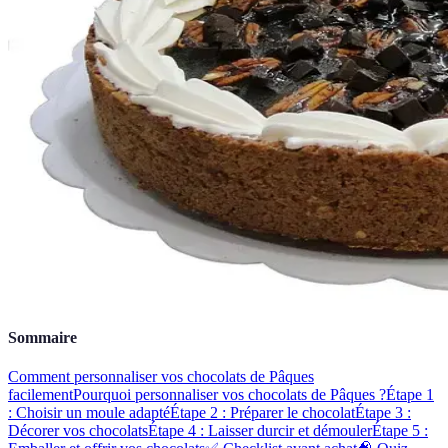
Sommaire
Comment personnaliser vos chocolats de Pâques
facilement
Pourquoi personnaliser vos chocolats de Pâques ?
Étape 1
: Choisir un moule adapté
Étape 2 : Préparer le chocolat
Étape 3 :
Décorer vos chocolats
Étape 4 : Laisser durcir et démouler
Étape 5 :