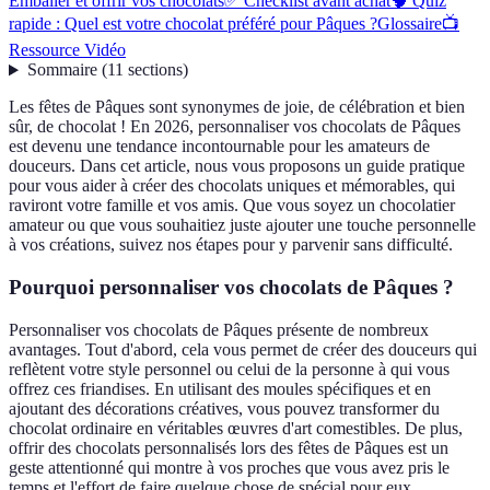
Emballer et offrir vos chocolats
✅ Checklist avant achat
🧠 Quiz
rapide : Quel est votre chocolat préféré pour Pâques ?
Glossaire
📺
Ressource Vidéo
Sommaire
(
11
sections
)
Les fêtes de Pâques sont synonymes de joie, de célébration et bien
sûr, de chocolat ! En 2026, personnaliser vos chocolats de Pâques
est devenu une tendance incontournable pour les amateurs de
douceurs. Dans cet article, nous vous proposons un guide pratique
pour vous aider à créer des chocolats uniques et mémorables, qui
raviront votre famille et vos amis. Que vous soyez un chocolatier
amateur ou que vous souhaitiez juste ajouter une touche personnelle
à vos créations, suivez nos étapes pour y parvenir sans difficulté.
Pourquoi personnaliser vos chocolats de Pâques ?
Personnaliser vos chocolats de Pâques présente de nombreux
avantages. Tout d'abord, cela vous permet de créer des douceurs qui
reflètent votre style personnel ou celui de la personne à qui vous
offrez ces friandises. En utilisant des moules spécifiques et en
ajoutant des décorations créatives, vous pouvez transformer du
chocolat ordinaire en véritables œuvres d'art comestibles. De plus,
offrir des chocolats personnalisés lors des fêtes de Pâques est un
geste attentionné qui montre à vos proches que vous avez pris le
temps et l'effort de faire quelque chose de spécial pour eux.