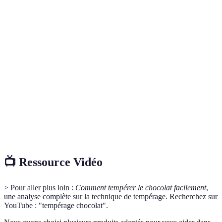
Terme
Définition
Processus de chauffe et de refroidissement du
Tempérage
chocolat pour assurer une texture et un brillant
optimal.
Moule en
Outil flexible et antiadhésif utilisé pour réaliser des
silicone
chocolats sous différentes formes.
Mélange de sucre et de noisettes ou d'amandes,
Praliné
utilisé comme garniture ou enrobe pour les
chocolats.
📺 Ressource Vidéo
> Pour aller plus loin :
Comment tempérer le chocolat facilement
,
une analyse complète sur la technique de tempérage. Recherchez sur
YouTube : "tempérage chocolat".