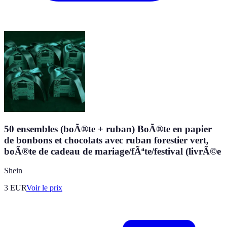
50 ensembles (boÃ®te + ruban) BoÃ®te en papier
de bonbons et chocolats avec ruban forestier vert,
boÃ®te de cadeau de mariage/fÃªte/festival (livrÃ©e
Shein
3
EUR
Voir le prix