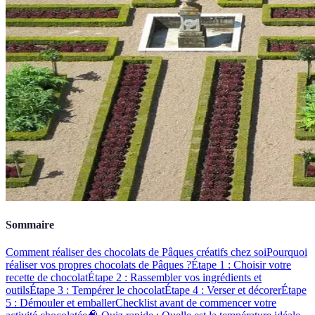
Sommaire
Comment réaliser des chocolats de Pâques créatifs chez soi
Pourquoi
réaliser vos propres chocolats de Pâques ?
Étape 1 : Choisir votre
recette de chocolat
Étape 2 : Rassembler vos ingrédients et
outils
Étape 3 : Tempérer le chocolat
Étape 4 : Verser et décorer
Étape
5 : Démouler et emballer
Checklist avant de commencer votre