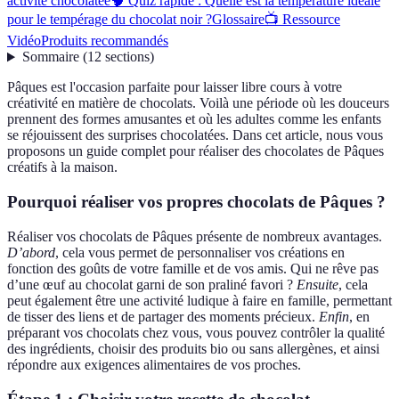
activité chocolatée
🧠 Quiz rapide : Quelle est la température idéale
pour le tempérage du chocolat noir ?
Glossaire
📺 Ressource
Vidéo
Produits recommandés
Sommaire
(
12
sections
)
Pâques est l'occasion parfaite pour laisser libre cours à votre
créativité en matière de chocolats. Voilà une période où les douceurs
prennent des formes amusantes et où les adultes comme les enfants
se réjouissent des surprises chocolatées. Dans cet article, nous vous
proposons un guide complet pour réaliser des chocolates de Pâques
créatifs à la maison.
Pourquoi réaliser vos propres chocolats de Pâques ?
Réaliser vos chocolats de Pâques présente de nombreux avantages.
D’abord
, cela vous permet de personnaliser vos créations en
fonction des goûts de votre famille et de vos amis. Qui ne rêve pas
d’une œuf au chocolat garni de son praliné favori ?
Ensuite
, cela
peut également être une activité ludique à faire en famille, permettant
de tisser des liens et de partager des moments précieux.
Enfin
, en
préparant vos chocolats chez vous, vous pouvez contrôler la qualité
des ingrédients, choisir des produits bio ou sans allergènes, et ainsi
répondre aux exigences alimentaires de vos proches.