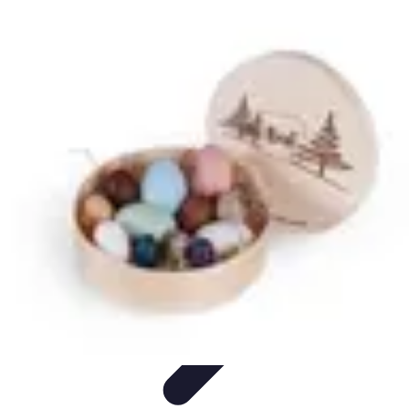
Chocolats de Pâques
Tendances
Saveurs et Variétés
Décoration et
Personnalisation
Chocolats Bio
Recettes et DIY
Chocolats de Pâques