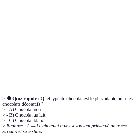
Terme
Définition
Processus de chauffage et de refroidissement du
Tempérage
chocolat pour obtenir une texture et brillance
optimales.
Chocolat
Chocolat conçu spécifiquement pour enrober, avec
de
une bonne fluidité.
couverture
Moules en
Outils flexibles et anti-adhésifs pour façonner divers
silicone
aliments.
>
🧠 Quiz rapide :
Quel type de chocolat est le plus adapté pour les
chocolats décoratifs ?
> - A) Chocolat noir
> - B) Chocolat au lait
> - C) Chocolat blanc
>
Réponse : A — Le chocolat noir est souvent privilégié pour ses
saveurs et sa texture.