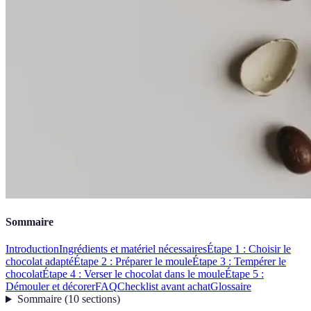
Sommaire
Introduction
Ingrédients et matériel nécessaires
Étape 1 : Choisir le
chocolat adapté
Étape 2 : Préparer le moule
Étape 3 : Tempérer le
chocolat
Étape 4 : Verser le chocolat dans le moule
Étape 5 :
Démouler et décorer
FAQ
Checklist avant achat
Glossaire
Sommaire
(
10
sections
)