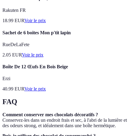
Rakuten FR
18.99
EUR
Voir le prix
Sachet de 6 boites Mon p'tit lapin
RueDeLaFete
2.05
EUR
Voir le prix
Boîte De 12 Œufs En Bois Beige
Erzi
40.99
EUR
Voir le prix
FAQ
Comment conserver mes chocolats décoratifs ?
Conservez-les dans un endroit frais et sec, à l'abri de la lumière et
des odeurs strong, et idéalement dans une boîte hermétique.
Puis-je utiliser des chocolat de supermarché ?