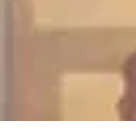
Chocolats de Pâques
Tendances
Saveurs et Variétés
Décoration et Personnalisation
Chocolat
Chocolats de Pâques