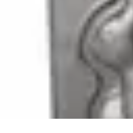
Chocolats de Pâques
Tendances
Saveurs et Variétés
Décoration et Personnalisation
Chocolat
Chocolats de Pâques