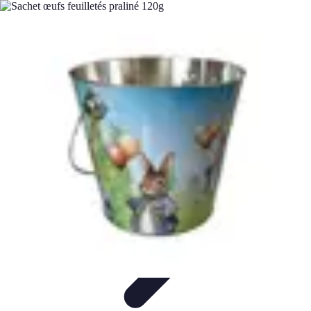
Chocolats de Pâques
Tendances
Saveurs et Variétés
Décoration et
Personnalisation
Chocolats Bio
Recettes et DIY
Chocolats de Pâques