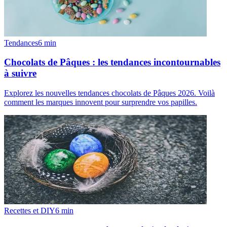
Tendances
6
min
Chocolats de Pâques : les tendances incontournables
à suivre
Explorez les nouvelles tendances chocolats de Pâques 2026. Voilà
comment les marques innovent pour surprendre vos papilles.
Recettes et DIY
6
min