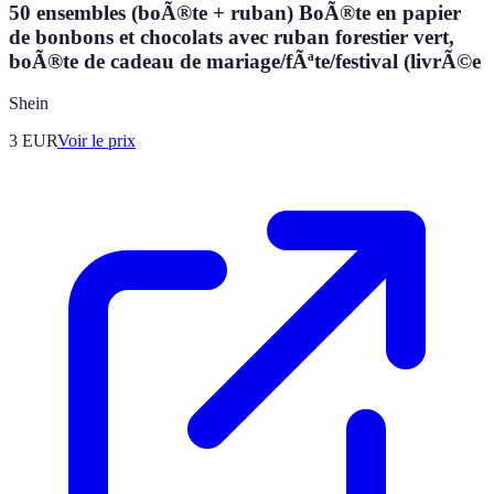
50 ensembles (boÃ®te + ruban) BoÃ®te en papier
de bonbons et chocolats avec ruban forestier vert,
boÃ®te de cadeau de mariage/fÃªte/festival (livrÃ©e
Shein
3
EUR
Voir le prix