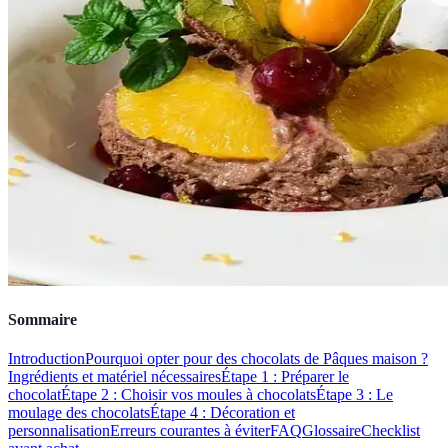
Sommaire
Introduction
Pourquoi opter pour des chocolats de Pâques maison ?
Ingrédients et matériel nécessaires
Étape 1 : Préparer le
chocolat
Étape 2 : Choisir vos moules à chocolats
Étape 3 : Le
moulage des chocolats
Étape 4 : Décoration et
personnalisation
Erreurs courantes à éviter
FAQ
Glossaire
Checklist