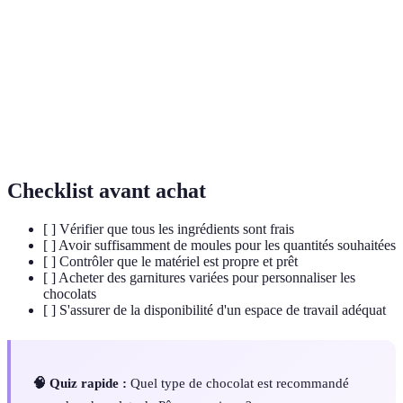
Chocolat
Chocolat utilisé pour le moulage et le enrobage,
de
connu pour sa haute teneur en beurre de cacao.
couverture
Matériau flexible utilisé pour créer des moules, idéal
Silicone
pour le démoulage des chocolats.
Checklist avant achat
[ ] Vérifier que tous les ingrédients sont frais
[ ] Avoir suffisamment de moules pour les quantités souhaitées
[ ] Contrôler que le matériel est propre et prêt
[ ] Acheter des garnitures variées pour personnaliser les
chocolats
[ ] S'assurer de la disponibilité d'un espace de travail adéquat
🧠 Quiz rapide :
Quel type de chocolat est recommandé