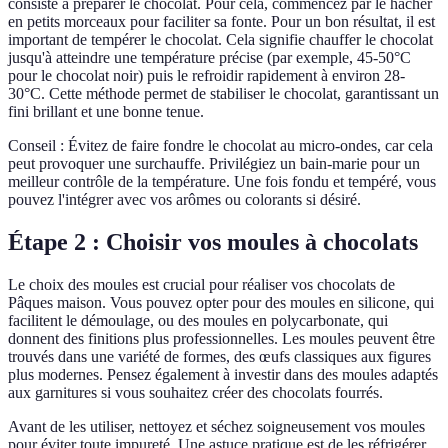
consiste à préparer le chocolat. Pour cela, commencez par le hacher
en petits morceaux pour faciliter sa fonte. Pour un bon résultat, il est
important de tempérer le chocolat. Cela signifie chauffer le chocolat
jusqu'à atteindre une température précise (par exemple, 45-50°C
pour le chocolat noir) puis le refroidir rapidement à environ 28-
30°C. Cette méthode permet de stabiliser le chocolat, garantissant un
fini brillant et une bonne tenue.
Conseil : Évitez de faire fondre le chocolat au micro-ondes, car cela
peut provoquer une surchauffe. Privilégiez un bain-marie pour un
meilleur contrôle de la température. Une fois fondu et tempéré, vous
pouvez l'intégrer avec vos arômes ou colorants si désiré.
Étape 2 : Choisir vos moules à chocolats
Le choix des moules est crucial pour réaliser vos chocolats de
Pâques maison. Vous pouvez opter pour des moules en silicone, qui
facilitent le démoulage, ou des moules en polycarbonate, qui
donnent des finitions plus professionnelles. Les moules peuvent être
trouvés dans une variété de formes, des œufs classiques aux figures
plus modernes. Pensez également à investir dans des moules adaptés
aux garnitures si vous souhaitez créer des chocolats fourrés.
Avant de les utiliser, nettoyez et séchez soigneusement vos moules
pour éviter toute impureté. Une astuce pratique est de les réfrigérer