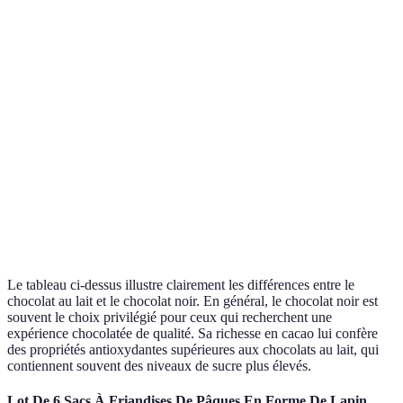
Le
chocolat
noir donne
Texture
Crèmeux
Sûr
plus de
satisfaction
gustative.
Chocolat
Bienfaits
noir plus
Moins riche en
Riche en
pour la
bénéfique
antioxydants
antioxydants
santé
pour la
santé.
Le tableau ci-dessus illustre clairement les différences entre le
chocolat au lait et le chocolat noir. En général, le chocolat noir est
souvent le choix privilégié pour ceux qui recherchent une
expérience chocolatée de qualité. Sa richesse en cacao lui confère
des propriétés antioxydantes supérieures aux chocolats au lait, qui
contiennent souvent des niveaux de sucre plus élevés.
Lot De 6 Sacs À Friandises De Pâques En Forme De Lapin,