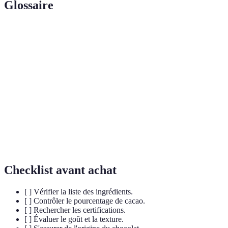
Glossaire
Terme
Définition
Graine d'arbres tropicales utilisée pour produire
Cacao
du chocolat.
Pourcentage
Indicateur de la quantité de cacao dans le
de cacao
chocolat, essentiel pour déterminer sa qualité.
Certifications
Labels indiquant que le produit est cultivé sans
bio
pesticides ni engrais chimiques.
Checklist avant achat
[ ] Vérifier la liste des ingrédients.
[ ] Contrôler le pourcentage de cacao.
[ ] Rechercher les certifications.
[ ] Évaluer le goût et la texture.