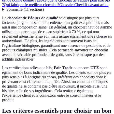
est de bonne qualité ?
Est-ce que le chocolat de Pâques peut être bio
?
Qui fabrique le meilleur chocolat ?
Glossaire
Checklist avant achat
Sommaire
(
11
sections
)
Le
chocolat de Pâques de qualité
se distingue par plusieurs
facteurs qui garantissent non seulement un goût exceptionnel, mais
aussi une composition saine. En général, un chocolat haut de gamme
utilise un pourcentage de cacao supérieur à 70 %, ce qui non
seulement intensifie la saveur, mais assure également une richesse en
antioxydants. De plus, les ingrédients sont souvent issus de
l'agriculture biologique, garantissant une absence de pesticides et de
produits chimiques nuisibles. Cela permet de savourer un chocolat
avec une véritable profondeur de goût, sans être masqué par des
additifs indésirables.
Les certifications telles que
bio
,
Fair Trade
ou encore
UTZ
sont
également de bons indicateurs de qualité. Les clients sont de plus en
plus sensibles à l'origine du cacao, préférant des chocolats dont la
provenance est clairement identifiée. Ainsi, un chocolat de Pâques
de qualité ne se contente pas d'être savoureux, il raconte aussi une
histoire, celle de ses ingrédients. Cela renforce également
l'expérience client et la connexion entre le consommateur et le
produit.
Les critères essentiels pour choisir un bon