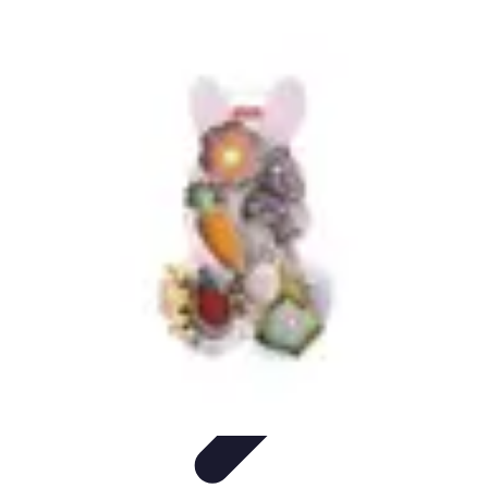
Chocolats de Pâques
Tendances
Saveurs et Variétés
Décoration et
Personnalisation
Chocolats Bio
Recettes et DIY
Chocolats de Pâques