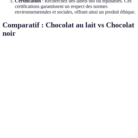
Certification
: Recherchez des labels bio ou équitables. Ces
certifications garantissent un respect des normes
environnementales et sociales, offrant ainsi un produit éthique.
Comparatif : Chocolat au lait vs Chocolat
noir
Critère
Chocolat au lait
Chocolat noir
Verdict
Préférer le
chocolat
Pourcentage
Généralement <
Généralement
noir pour
de cacao
50 %
> 70 %
plus de
qualité.
Chocolat
noir plus
Sucre
Plus sucré
Moins sucré
équilibré
en goût.