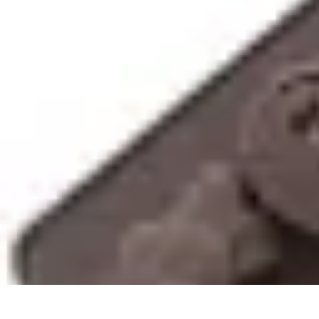
Chocolats de Pâques
Tendances
Saveurs et Variétés
Décoration et Personnalisation
Chocolat
Chocolats de Pâques