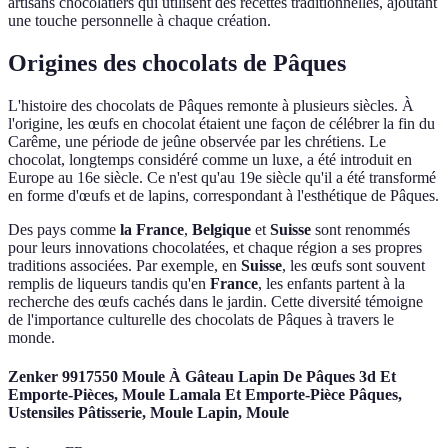
artisans chocolatiers qui utilisent des recettes traditionnelles, ajoutant
une touche personnelle à chaque création.
Origines des chocolats de Pâques
L'histoire des chocolats de Pâques remonte à plusieurs siècles. À
l'origine, les œufs en chocolat étaient une façon de célébrer la fin du
Carême, une période de jeûne observée par les chrétiens. Le
chocolat, longtemps considéré comme un luxe, a été introduit en
Europe au 16e siècle. Ce n'est qu'au 19e siècle qu'il a été transformé
en forme d'œufs et de lapins, correspondant à l'esthétique de Pâques.
Des pays comme
la France
,
Belgique
et
Suisse
sont renommés
pour leurs innovations chocolatées, et chaque région a ses propres
traditions associées. Par exemple, en
Suisse
, les œufs sont souvent
remplis de liqueurs tandis qu'en
France
, les enfants partent à la
recherche des œufs cachés dans le jardin. Cette diversité témoigne
de l'importance culturelle des chocolats de Pâques à travers le
monde.
Zenker 9917550 Moule À Gâteau Lapin De Pâques 3d Et
Emporte-Pièces, Moule Lamala Et Emporte-Pièce Pâques,
Ustensiles Pâtisserie, Moule Lapin, Moule