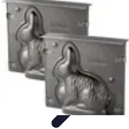
Chocolats de Pâques
Tendances
Saveurs et Variétés
Décoration et
Personnalisation
Chocolats Bio
Recettes et DIY
Chocolats de Pâques