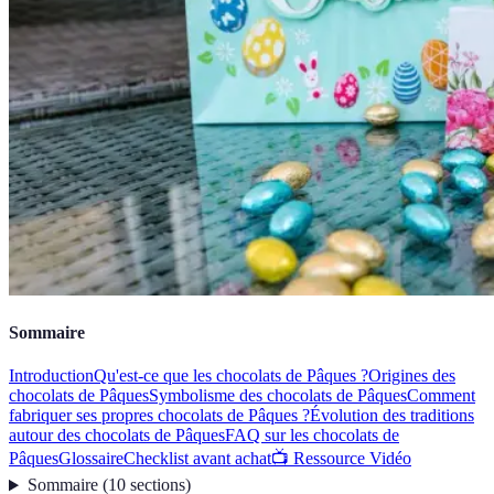
Sommaire
Introduction
Qu'est-ce que les chocolats de Pâques ?
Origines des
chocolats de Pâques
Symbolisme des chocolats de Pâques
Comment
fabriquer ses propres chocolats de Pâques ?
Évolution des traditions
autour des chocolats de Pâques
FAQ sur les chocolats de
Pâques
Glossaire
Checklist avant achat
📺 Ressource Vidéo
Sommaire
(
10
sections
)