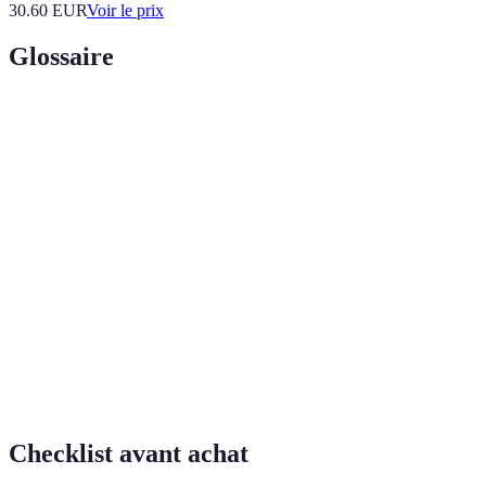
30.60
EUR
Voir le prix
Glossaire
Terme
Définition
Produit alimentaire composé de cacao, souvent
Chocolat
sucré, utilisé dans une variété de desserts et
confiseries.
Fête chrétienne célébrant la résurrection de Jésus,
Pâques
souvent associée à des traditions symboliques
incluant des œufs.
Procédé de chauffage et de refroidissement du
Tempérage
chocolat pour obtenir une texture lisse et brillante.
Checklist avant achat