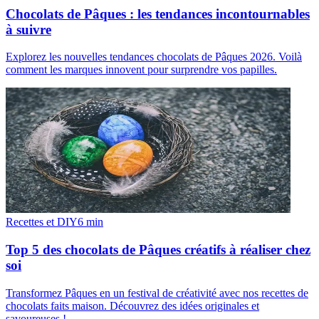
Chocolats de Pâques : les tendances incontournables
à suivre
Explorez les nouvelles tendances chocolats de Pâques 2026. Voilà
comment les marques innovent pour surprendre vos papilles.
Recettes et DIY
6
min
Top 5 des chocolats de Pâques créatifs à réaliser chez
soi
Transformez Pâques en un festival de créativité avec nos recettes de
chocolats faits maison. Découvrez des idées originales et
savoureuses !