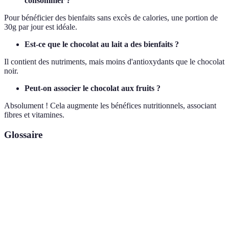
consommer ?
Pour bénéficier des bienfaits sans excès de calories, une portion de
30g par jour est idéale.
Est-ce que le chocolat au lait a des bienfaits ?
Il contient des nutriments, mais moins d'antioxydants que le chocolat
noir.
Peut-on associer le chocolat aux fruits ?
Absolument ! Cela augmente les bénéfices nutritionnels, associant
fibres et vitamines.
Glossaire
Terme
Définition
Antioxydants présents dans le cacao, bénéfiques
Flavonoïdes
pour la santé.
Poudre obtenue des fèves de cacao, utilisée dans le
Cacao