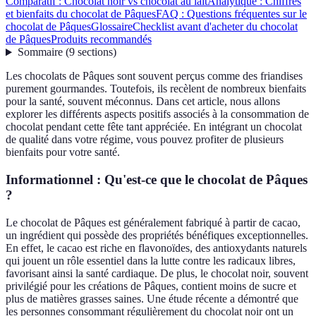
Comparatif : Chocolat noir vs chocolat au lait
Analytique : Chiffres
et bienfaits du chocolat de Pâques
FAQ : Questions fréquentes sur le
chocolat de Pâques
Glossaire
Checklist avant d'acheter du chocolat
de Pâques
Produits recommandés
Sommaire
(
9
sections
)
Les chocolats de Pâques sont souvent perçus comme des friandises
purement gourmandes. Toutefois, ils recèlent de nombreux bienfaits
pour la santé, souvent méconnus. Dans cet article, nous allons
explorer les différents aspects positifs associés à la consommation de
chocolat pendant cette fête tant appréciée. En intégrant un chocolat
de qualité dans votre régime, vous pouvez profiter de plusieurs
bienfaits pour votre santé.
Informationnel : Qu'est-ce que le chocolat de Pâques
?
Le chocolat de Pâques est généralement fabriqué à partir de cacao,
un ingrédient qui possède des propriétés bénéfiques exceptionnelles.
En effet, le cacao est riche en flavonoïdes, des antioxydants naturels
qui jouent un rôle essentiel dans la lutte contre les radicaux libres,
favorisant ainsi la santé cardiaque. De plus, le chocolat noir, souvent
privilégié pour les créations de Pâques, contient moins de sucre et
plus de matières grasses saines. Une étude récente a démontré que
les personnes consommant régulièrement du chocolat noir ont un