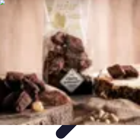
Chocolats de Pâques
Tendances
Saveurs et Variétés
Décoration et
Personnalisation
Chocolats Bio
Recettes et DIY
Chocolats de Pâques