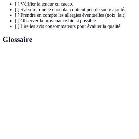
[ ] Vérifier la teneur en cacao.
[ ] S'assurer que le chocolat contient peu de sucre ajouté.
[ ] Prendre en compte les allergies éventuelles (noix, lait).
[ ] Observer la provenance bio si possible.
[ ] Lire les avis consommateurs pour évaluer la qualité.
Glossaire
Terme
Définition
Antioxydants présents dans le chocolat qui aident
Flavonoïdes
à réduire le stress oxydatif.
Hormones qui favorisent le bonheur et le bien-
Endorphines
être.
Composés qui combattent les radicaux libres dans
Antioxydants
le corps.