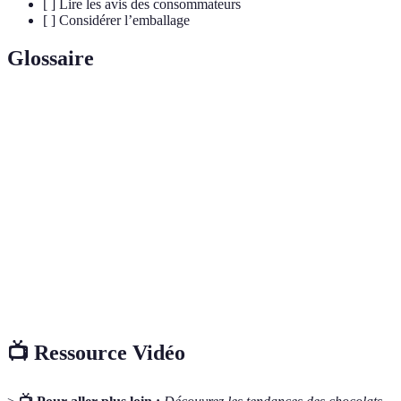
[ ] Lire les avis des consommateurs
[ ] Considérer l’emballage
Glossaire
Terme
Définition
Chocolat
Chocolat fabriqué main, souvent avec des
Artisanal
ingrédients naturels et d'origine locale.
Produits certifiés respectant des conditions de travail
Équitable
justes pour les producteurs.
Produits issus de l'agriculture biologiques, sans
Bio
pesticides ni produits chimiques.
📺 Ressource Vidéo