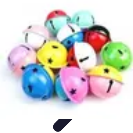
Chocolats de Pâques
Tendances
Saveurs et Variétés
Décoration et
Personnalisation
Chocolats Bio
Recettes et DIY
Chocolats de Pâques