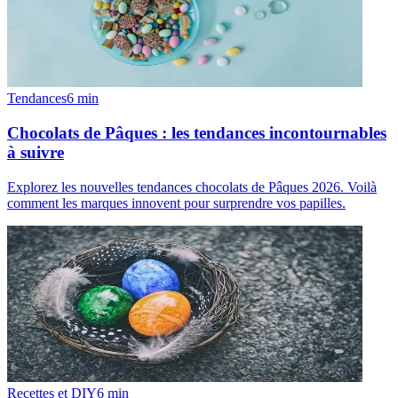
Tendances
6
min
Chocolats de Pâques : les tendances incontournables
à suivre
Explorez les nouvelles tendances chocolats de Pâques 2026. Voilà
comment les marques innovent pour surprendre vos papilles.
Recettes et DIY
6
min