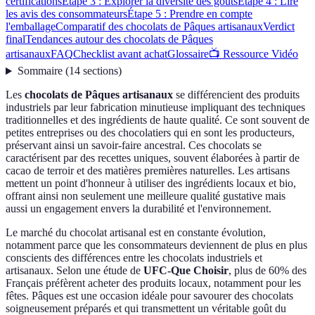
certifications
Étape 3 : Explorer la diversité des goûts
Étape 4 : Lire
les avis des consommateurs
Étape 5 : Prendre en compte
l'emballage
Comparatif des chocolats de Pâques artisanaux
Verdict
final
Tendances autour des chocolats de Pâques
artisanaux
FAQ
Checklist avant achat
Glossaire
📺 Ressource Vidéo
Sommaire
(
14
sections
)
Les
chocolats de Pâques artisanaux
se différencient des produits
industriels par leur fabrication minutieuse impliquant des techniques
traditionnelles et des ingrédients de haute qualité. Ce sont souvent de
petites entreprises ou des chocolatiers qui en sont les producteurs,
préservant ainsi un savoir-faire ancestral. Ces chocolats se
caractérisent par des recettes uniques, souvent élaborées à partir de
cacao de terroir et des matières premières naturelles. Les artisans
mettent un point d'honneur à utiliser des ingrédients locaux et bio,
offrant ainsi non seulement une meilleure qualité gustative mais
aussi un engagement envers la durabilité et l'environnement.
Le marché du chocolat artisanal est en constante évolution,
notamment parce que les consommateurs deviennent de plus en plus
conscients des différences entre les chocolats industriels et
artisanaux. Selon une étude de
UFC-Que Choisir
, plus de 60% des
Français préfèrent acheter des produits locaux, notamment pour les
fêtes. Pâques est une occasion idéale pour savourer des chocolats
soigneusement préparés et qui transmettent un véritable goût du