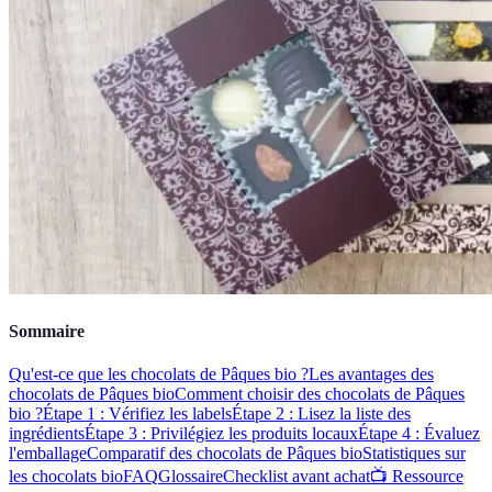
Sommaire
Qu'est-ce que les chocolats de Pâques bio ?
Les avantages des
chocolats de Pâques bio
Comment choisir des chocolats de Pâques
bio ?
Étape 1 : Vérifiez les labels
Étape 2 : Lisez la liste des
ingrédients
Étape 3 : Privilégiez les produits locaux
Étape 4 : Évaluez
l'emballage
Comparatif des chocolats de Pâques bio
Statistiques sur
les chocolats bio
FAQ
Glossaire
Checklist avant achat
📺 Ressource