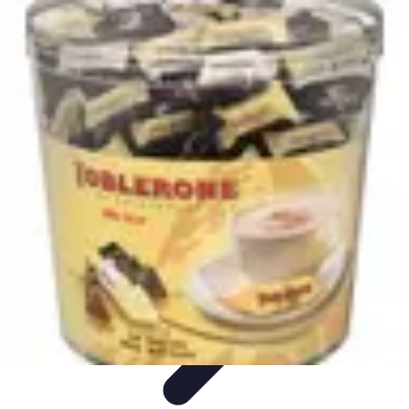
Chocolats de Pâques
Tendances
Saveurs et Variétés
Décoration et
Personnalisation
Chocolats Bio
Recettes et DIY
Chocolats de Pâques