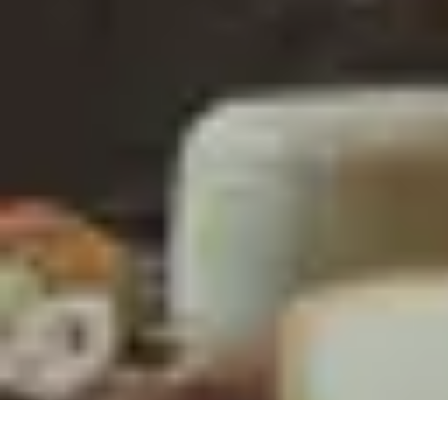
Chocolats de Pâques
Tendances
Saveurs et Variétés
Décoration et Personnalisation
Chocolat
Chocolats de Pâques