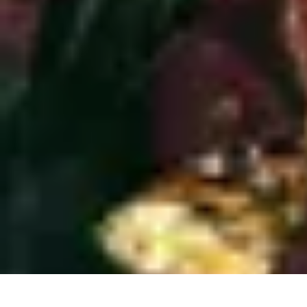
Chocolats de Pâques
Tendances
Saveurs et Variétés
Décoration et Personnalisation
Chocolat
Chocolats de Pâques