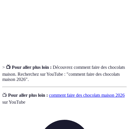
Chocolat
Chocolat contenant plus de 70% de cacao, réputé
noir
pour ses arômes puissants.
Confiserie composée de chocolat fourré, souvent aux
Praline
fruits secs ou aux crèmes.
Processus de chauffement et de refroidissement du
Tempérage
chocolat pour stabiliser ses cristaux.
>
📺 Pour aller plus loin :
Découvrez comment faire des chocolats
maison. Recherchez sur YouTube : "comment faire des chocolats
maison 2026".
📺
Pour aller plus loin :
comment faire des chocolats maison 2026
sur YouTube