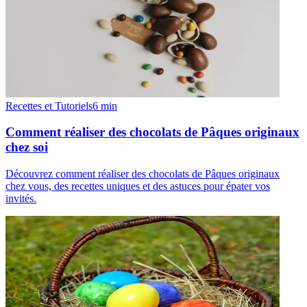
Recettes et Tutoriels
6
min
Comment réaliser des chocolats de Pâques originaux
chez soi
Découvrez comment réaliser des chocolats de Pâques originaux
chez vous, des recettes uniques et des astuces pour épater vos
invités.