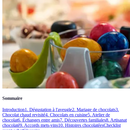
Sommaire
Introduction
1. Dégustation à l'aveugle
2. Mariage de chocolats
3.
Chocolat chaud revisité
4. Chocolats en cuisine
5. Atelier de
chocolat
6. Échanges entre amis
7. Découvertes familiales
8. Artisanat
chocolaté
9. Accords mets-vins
10. Histoires chocolatées
Checklist