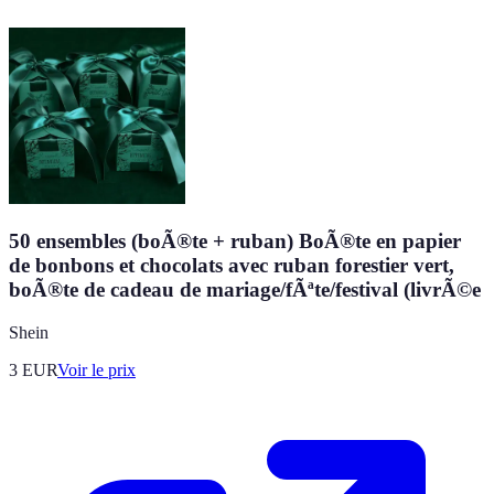
50 ensembles (boÃ®te + ruban) BoÃ®te en papier
de bonbons et chocolats avec ruban forestier vert,
boÃ®te de cadeau de mariage/fÃªte/festival (livrÃ©e
Shein
3
EUR
Voir le prix