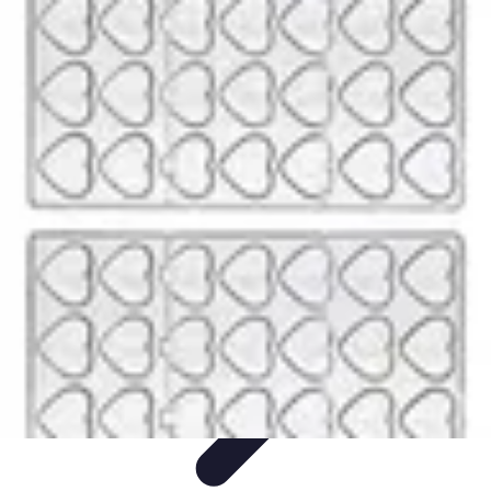
Chocolats de Pâques
Tendances
Saveurs et Variétés
Décoration et
Personnalisation
Chocolats Bio
Recettes et DIY
Chocolats de Pâques