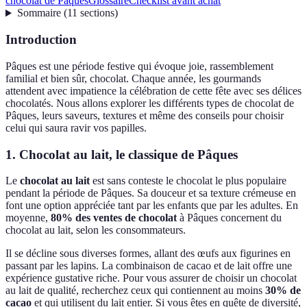
chocolat de Pâques
Glossaire
Checklist avant achat
Sommaire
(
11
sections
)
Introduction
Pâques est une période festive qui évoque joie, rassemblement
familial et bien sûr, chocolat. Chaque année, les gourmands
attendent avec impatience la célébration de cette fête avec ses délices
chocolatés. Nous allons explorer les différents types de chocolat de
Pâques, leurs saveurs, textures et même des conseils pour choisir
celui qui saura ravir vos papilles.
1. Chocolat au lait, le classique de Pâques
Le
chocolat au lait
est sans conteste le chocolat le plus populaire
pendant la période de Pâques. Sa douceur et sa texture crémeuse en
font une option appréciée tant par les enfants que par les adultes. En
moyenne,
80% des ventes de chocolat
à Pâques concernent du
chocolat au lait, selon les consommateurs.
Il se décline sous diverses formes, allant des œufs aux figurines en
passant par les lapins. La combinaison de cacao et de lait offre une
expérience gustative riche. Pour vous assurer de choisir un chocolat
au lait de qualité, recherchez ceux qui contiennent au moins
30% de
cacao
et qui utilisent du lait entier. Si vous êtes en quête de diversité,