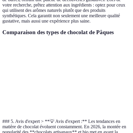
votre recherche, prêtez attention aux ingrédients : optez pour ceux
qui utilisent des arômes naturels plutôt que des produits
synthétiques. Cela garantit non seulement une meilleure qualité
gustative, mais aussi une expérience plus saine.
Comparaison des types de chocolat de Pâques
Type de chocolat
Goût
Texture
Sucre
Chocolat au lait
Doux
Crème
Élevé
Chocolat noir
Intense
Dur mais fondant
Faible
Chocolat blanc
Très doux
Ultra crémeux
Élevé
Chocolat aromatisé
Varie
Varie
Varie
### 5. Avis d'expert > **💡 Avis d'expert :** Les tendances en
matière de chocolat évoluent constamment. En 2026, la montée en
popularité des **chocolats artisanaux** et bio met en avant la