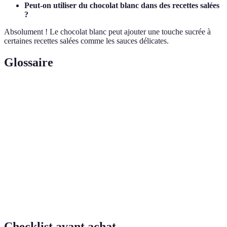
Peut-on utiliser du chocolat blanc dans des recettes salées
?
Absolument ! Le chocolat blanc peut ajouter une touche sucrée à
certaines recettes salées comme les sauces délicates.
Glossaire
Terme
Définition
Fruit comestible dont on extrait les fèves pour
Cacao
fabriquer le chocolat.
Beurre de
Graisse obtenue à partir des fèves de cacao,
cacao
utilisée dans le chocolat blanc.
Processus d'ajout de saveurs à une base, souvent
Aromatisation
à l'aide d'extraits naturels.
Checklist avant achat