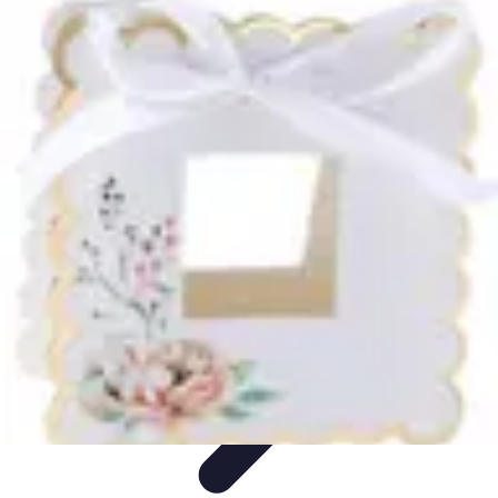
Chocolats de Pâques
Tendances
Saveurs et Variétés
Décoration et
Personnalisation
Chocolats Bio
Recettes et DIY
Chocolats de Pâques