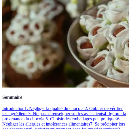
Sommaire
Introduction
1. Négliger la qualité du chocolat
2. Oublier de vérifier
les ingrédients
3. Ne pas se renseigner sur les avis clients
4. Ignorer la
provenance du chocolat
5. Choisir des emballages peu pratiques
6.
Négliger les allergies et intolérances alimentaires
7. Se précipiter lors