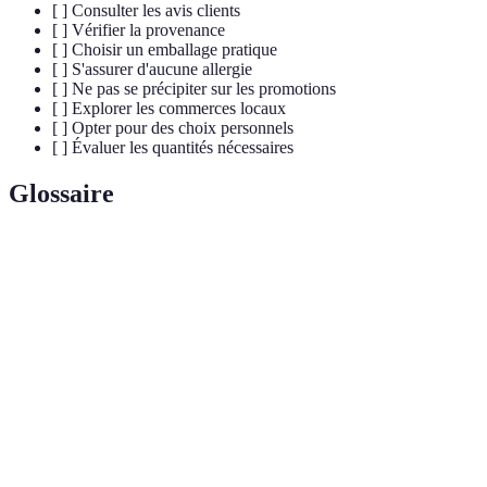
[ ] Consulter les avis clients
[ ] Vérifier la provenance
[ ] Choisir un emballage pratique
[ ] S'assurer d'aucune allergie
[ ] Ne pas se précipiter sur les promotions
[ ] Explorer les commerces locaux
[ ] Opter pour des choix personnels
[ ] Évaluer les quantités nécessaires
Glossaire
Terme
Définition
Chocolat de
Chocolat riche en beurre de cacao, utilisé pour
couverture
enrober et décorer.
Commerce
Système de commerce garantissant des prix justes
équitable
aux producteurs.
Chocolat
Chocolat fabriqué selon des méthodes
artisanal
traditionnelles, souvent à petite échelle.