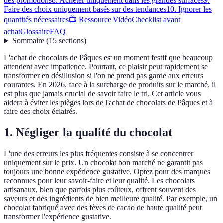
des promotions
8. Acheter uniquement dans les grandes surfaces
9.
Faire des choix uniquement basés sur des tendances
10. Ignorer les
quantités nécessaires
📺 Ressource Vidéo
Checklist avant
achat
Glossaire
FAQ
Sommaire
(
15
sections
)
L'achat de chocolats de Pâques est un moment festif que beaucoup
attendent avec impatience. Pourtant, ce plaisir peut rapidement se
transformer en désillusion si l'on ne prend pas garde aux erreurs
courantes. En 2026, face à la surcharge de produits sur le marché, il
est plus que jamais crucial de savoir faire le tri. Cet article vous
aidera à éviter les pièges lors de l'achat de chocolats de Pâques et à
faire des choix éclairés.
1. Négliger la qualité du chocolat
L'une des erreurs les plus fréquentes consiste à se concentrer
uniquement sur le prix. Un chocolat bon marché ne garantit pas
toujours une bonne expérience gustative. Optez pour des marques
reconnues pour leur savoir-faire et leur qualité. Les chocolats
artisanaux, bien que parfois plus coûteux, offrent souvent des
saveurs et des ingrédients de bien meilleure qualité. Par exemple, un
chocolat fabriqué avec des fèves de cacao de haute qualité peut
transformer l'expérience gustative.