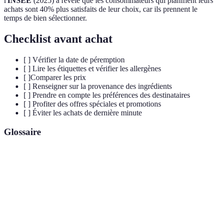
l'
INSEE
(2025) a révélé que les consommateurs qui planifient leurs
achats sont 40% plus satisfaits de leur choix, car ils prennent le
temps de bien sélectionner.
Checklist avant achat
[ ] Vérifier la date de péremption
[ ] Lire les étiquettes et vérifier les allergènes
[ ]Comparer les prix
[ ] Renseigner sur la provenance des ingrédients
[ ] Prendre en compte les préférences des destinataires
[ ] Profiter des offres spéciales et promotions
[ ] Éviter les achats de dernière minute
Glossaire
Terme
Définition
La graine dont est fait le chocolat, riche en
Cacao
flavonoïdes.
Produits issus de l'agriculture biologique, sans