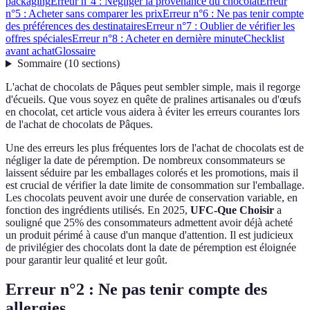
packaging
Erreur n°4 : Négliger la provenance du chocolat
Erreur
n°5 : Acheter sans comparer les prix
Erreur n°6 : Ne pas tenir compte
des préférences des destinataires
Erreur n°7 : Oublier de vérifier les
offres spéciales
Erreur n°8 : Acheter en dernière minute
Checklist
avant achat
Glossaire
Sommaire
(
10
sections
)
L'achat de chocolats de Pâques peut sembler simple, mais il regorge
d'écueils. Que vous soyez en quête de pralines artisanales ou d'œufs
en chocolat, cet article vous aidera à éviter les erreurs courantes lors
de l'achat de chocolats de Pâques.
Une des erreurs les plus fréquentes lors de l'achat de chocolats est de
négliger la date de péremption. De nombreux consommateurs se
laissent séduire par les emballages colorés et les promotions, mais il
est crucial de vérifier la date limite de consommation sur l'emballage.
Les chocolats peuvent avoir une durée de conservation variable, en
fonction des ingrédients utilisés. En 2025,
UFC-Que Choisir
a
souligné que 25% des consommateurs admettent avoir déjà acheté
un produit périmé à cause d'un manque d'attention. Il est judicieux
de privilégier des chocolats dont la date de péremption est éloignée
pour garantir leur qualité et leur goût.
Erreur n°2 : Ne pas tenir compte des
allergies