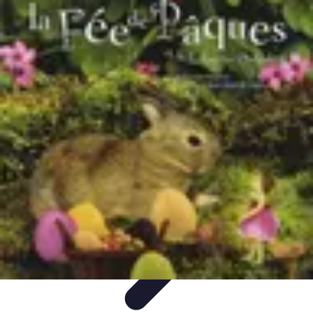
Chocolats de Pâques
Tendances
Saveurs et Variétés
Décoration et
Personnalisation
Chocolats Bio
Recettes et DIY
Chocolats de Pâques