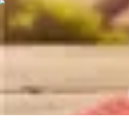
Chocolats de Pâques
Tendances
Saveurs et Variétés
Décoration et Personnalisation
Chocolat
Chocolats de Pâques