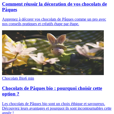
Comment réussir la décoration de vos chocolats de
Pâques
Apprenez à décorer vos chocolats de Pâques comme un pro avec
nos conseils pratiques et créatifs étape par étape.
Chocolats Bio
6
min
Chocolats de Pâques bio : pourquoi choisir cette
option ?
Les chocolats de Pâques bio sont un choix éthique et savoureux.
Découvrez leurs avantages et pourquoi ils sont incontournables cette
année !