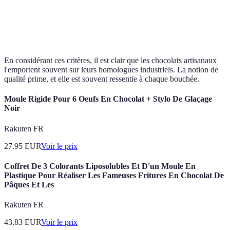
Artisanaux
Hautement
Limited
Personnalisation
sont
personnalisable
options
personnalisés
En considérant ces critères, il est clair que les chocolats artisanaux
l'emportent souvent sur leurs homologues industriels. La notion de
qualité prime, et elle est souvent ressentie à chaque bouchée.
Moule Rigide Pour 6 Oeufs En Chocolat + Stylo De Glaçage
Noir
Rakuten FR
27.95
EUR
Voir le prix
Coffret De 3 Colorants Liposolubles Et D'un Moule En
Plastique Pour Réaliser Les Fameuses Fritures En Chocolat De
Pâques Et Les
Rakuten FR
43.83
EUR
Voir le prix