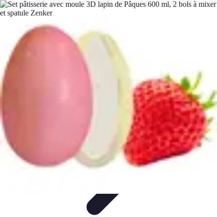
Chocolats de Pâques
Tendances
Saveurs et Variétés
Décoration et
Personnalisation
Chocolats Bio
Recettes et DIY
Chocolats de Pâques