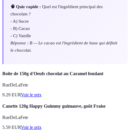
🧠 Quiz rapide :
Quel est l'ingrédient principal des
chocolats ?
- A) Sucre
- B) Cacao
- C) Vanille
Réponse : B — Le cacao est l'ingrédient de base qui définit
le chocolat.
Boite de 150g d'Oeufs chocolat au Caramel fondant
RueDeLaFete
9.29
EUR
Voir le prix
Canette 120g Happy Guimmy guimauve, goût Fraise
RueDeLaFete
5.59
EUR
Voir le prix