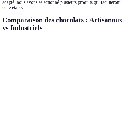
adapté; nous avons sélectionné plusieurs produits qui faciliteront
cette étape.
Comparaison des chocolats : Artisanaux
vs Industriels
Critère
Artisanaux
Industriels
Verdict
Sin point de
Souvent des
Artisanaux
Qualité des
départ bio et
ingrédients
sont
ingrédients
local
synthétiques
meilleurs
Artisanaux
Production
Transport
Souvent local
favorisent la
de masse
proximité
Goût
Artisanaux
Riche et
Goût
uniforme et
font la
complexe
standardisé
différence