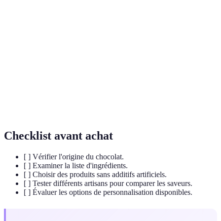
Terme
Définition
Technique de réchauffement et refroidissement du
Tempérage
chocolat pour obtenir un finish parfait
Cacao
Matière première du chocolat, riche en antioxydants
Mélange de noisettes ou amandes et sucre, utilisé en
Praliné
garniture
Checklist avant achat
[ ] Vérifier l'origine du chocolat.
[ ] Examiner la liste d'ingrédients.
[ ] Choisir des produits sans additifs artificiels.
[ ] Tester différents artisans pour comparer les saveurs.
[ ] Évaluer les options de personnalisation disponibles.