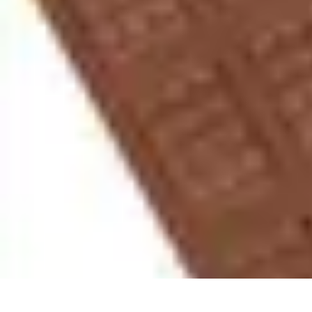
Chocolats de Pâques
Tendances
Saveurs et Variétés
Décoration et Personnalisation
Chocolat
Chocolats de Pâques