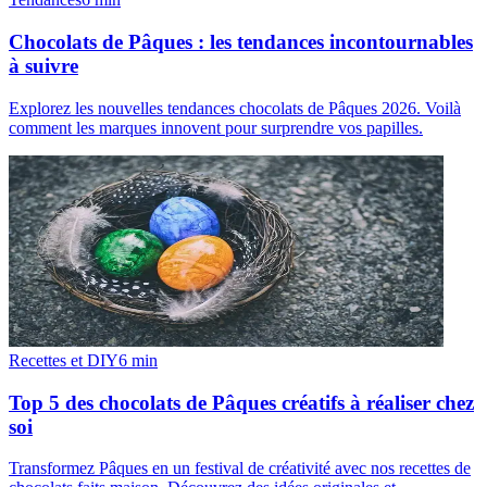
Chocolats de Pâques : les tendances incontournables
à suivre
Explorez les nouvelles tendances chocolats de Pâques 2026. Voilà
comment les marques innovent pour surprendre vos papilles.
Recettes et DIY
6
min
Top 5 des chocolats de Pâques créatifs à réaliser chez
soi
Transformez Pâques en un festival de créativité avec nos recettes de