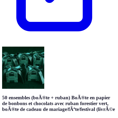
50 ensembles (boÃ®te + ruban) BoÃ®te en papier
de bonbons et chocolats avec ruban forestier vert,
boÃ®te de cadeau de mariage/fÃªte/festival (livrÃ©e