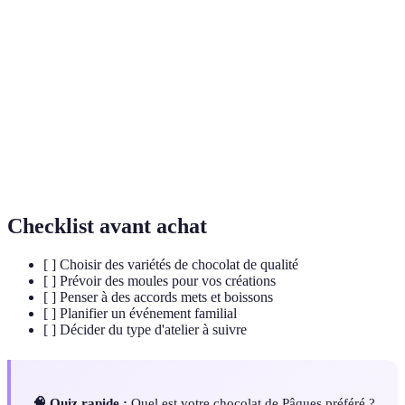
Processus de chauffage et de refroidissement du
Tempering
chocolat pour créer une texture lisse et brillante.
Mélange de chocolat et de crème qui sert de base
Ganache
pour de nombreux desserts au chocolat.
Mélange de noisettes ou d'amandes grillées enrobées
Praliné
de sucre, souvent utilisé dans les confiseries au
chocolat.
Checklist avant achat
[ ] Choisir des variétés de chocolat de qualité
[ ] Prévoir des moules pour vos créations
[ ] Penser à des accords mets et boissons
[ ] Planifier un événement familial
[ ] Décider du type d'atelier à suivre
🧠 Quiz rapide :
Quel est votre chocolat de Pâques préféré ?