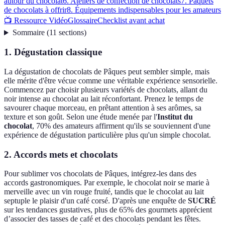
autour du chocolat
6. Ateliers de confection de chocolats
7. Paquets
de chocolats à offrir
8. Équipements indispensables pour les amateurs
📺 Ressource Vidéo
Glossaire
Checklist avant achat
Sommaire
(
11
sections
)
1. Dégustation classique
La dégustation de chocolats de Pâques peut sembler simple, mais
elle mérite d'être vécue comme une véritable expérience sensorielle.
Commencez par choisir plusieurs variétés de chocolats, allant du
noir intense au chocolat au lait réconfortant. Prenez le temps de
savourer chaque morceau, en prêtant attention à ses arômes, sa
texture et son goût. Selon une étude menée par l'
Institut du
chocolat
, 70% des amateurs affirment qu'ils se souviennent d'une
expérience de dégustation particulière plus qu'un simple chocolat.
2. Accords mets et chocolats
Pour sublimer vos chocolats de Pâques, intégrez-les dans des
accords gastronomiques. Par exemple, le chocolat noir se marie à
merveille avec un vin rouge fruité, tandis que le chocolat au lait
septuple le plaisir d'un café corsé. D'après une enquête de
SUCRÉ
sur les tendances gustatives, plus de 65% des gourmets apprécient
d’associer des tasses de café et des chocolats pendant les fêtes.