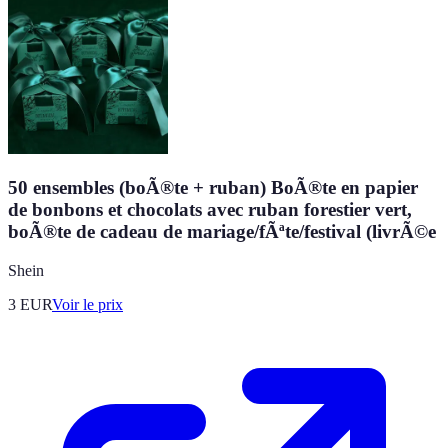
50 ensembles (boÃ®te + ruban) BoÃ®te en papier
de bonbons et chocolats avec ruban forestier vert,
boÃ®te de cadeau de mariage/fÃªte/festival (livrÃ©e
Shein
3
EUR
Voir le prix