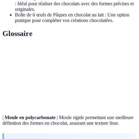
: Idéal pour réaliser des chocolats avec des formes précises et
originales.
Boîte de 6 œufs de Pâques en chocolat au lait : Une option
pratique pour compléter vos créations chocolatées.
Glossaire
Terme
Définition
Processus de chauffage et de refroidissement du
Températion
chocolat pour obtenir brillance et croquant.
Chocolat de
Chocolat riche en cacao utilisé pour créer des
couverture
enrobages et des formes en chocolat.
|
Moule en polycarbonate
| Moule rigide permettant une meilleure
définition des formes en chocolat, assurant une texture lisse.