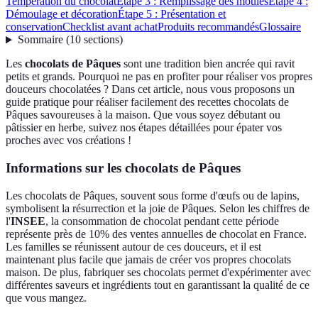
Températion du chocolat
Étape 3 : Remplissage des moules
Étape 4 :
Démoulage et décoration
Étape 5 : Présentation et
conservation
Checklist avant achat
Produits recommandés
Glossaire
Sommaire
(
10
sections
)
Les
chocolats de Pâques
sont une tradition bien ancrée qui ravit
petits et grands. Pourquoi ne pas en profiter pour réaliser vos propres
douceurs chocolatées ? Dans cet article, nous vous proposons un
guide pratique pour réaliser facilement des recettes chocolats de
Pâques savoureuses à la maison. Que vous soyez débutant ou
pâtissier en herbe, suivez nos étapes détaillées pour épater vos
proches avec vos créations !
Informations sur les chocolats de Pâques
Les chocolats de Pâques, souvent sous forme d'œufs ou de lapins,
symbolisent la résurrection et la joie de Pâques. Selon les chiffres de
l'
INSEE
, la consommation de chocolat pendant cette période
représente près de 10% des ventes annuelles de chocolat en France.
Les familles se réunissent autour de ces douceurs, et il est
maintenant plus facile que jamais de créer vos propres chocolats
maison. De plus, fabriquer ses chocolats permet d'expérimenter avec
différentes saveurs et ingrédients tout en garantissant la qualité de ce
que vous mangez.