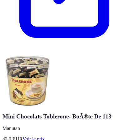
Mini Chocolats Toblerone- BoÃ®te De 113
Manutan
42.9
EUR
Voir le prix