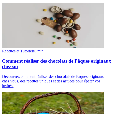
Recettes et Tutoriels
6
min
Comment réaliser des chocolats de Pâques originaux
chez soi
Découvrez comment réaliser des chocolats de Pâques originaux
chez vous, des recettes uniques et des astuces pour épater vos
invités.