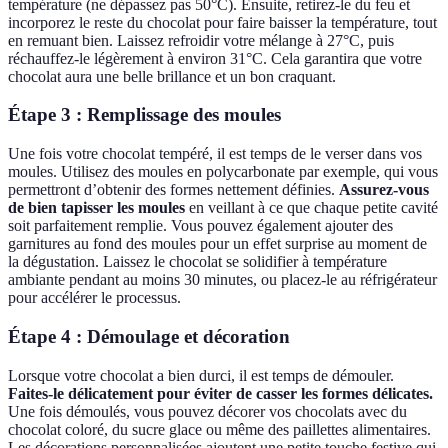
température (ne dépassez pas 50°C). Ensuite, retirez-le du feu et
incorporez le reste du chocolat pour faire baisser la température, tout
en remuant bien. Laissez refroidir votre mélange à 27°C, puis
réchauffez-le légèrement à environ 31°C. Cela garantira que votre
chocolat aura une belle brillance et un bon craquant.
Étape 3 : Remplissage des moules
Une fois votre chocolat tempéré, il est temps de le verser dans vos
moules. Utilisez des moules en polycarbonate par exemple, qui vous
permettront d’obtenir des formes nettement définies.
Assurez-vous
de bien tapisser les moules
en veillant à ce que chaque petite cavité
soit parfaitement remplie. Vous pouvez également ajouter des
garnitures au fond des moules pour un effet surprise au moment de
la dégustation. Laissez le chocolat se solidifier à température
ambiante pendant au moins 30 minutes, ou placez-le au réfrigérateur
pour accélérer le processus.
Étape 4 : Démoulage et décoration
Lorsque votre chocolat a bien durci, il est temps de démouler.
Faites-le délicatement pour éviter de casser les formes délicates.
Une fois démoulés, vous pouvez décorer vos chocolats avec du
chocolat coloré, du sucre glace ou même des paillettes alimentaires.
Les décorations personnalisées ajoutent une petite touche festive qui