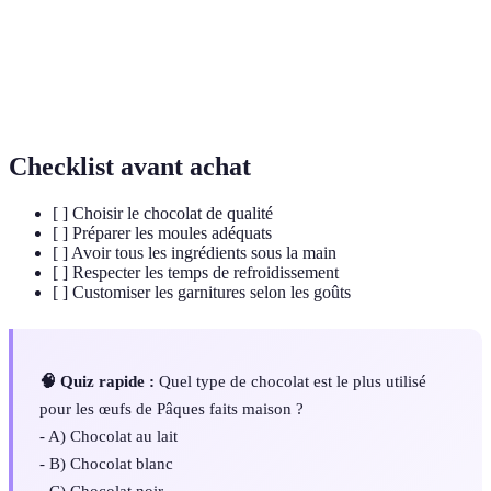
Mélange de noisettes ou d'amandes caramélisées et
Praliné
broyées.
Chocolat
Chocolat contenant au moins 35% de cacao minimum,
noir
connu pour sa richesse.
Checklist avant achat
[ ] Choisir le chocolat de qualité
[ ] Préparer les moules adéquats
[ ] Avoir tous les ingrédients sous la main
[ ] Respecter les temps de refroidissement
[ ] Customiser les garnitures selon les goûts
🧠 Quiz rapide :
Quel type de chocolat est le plus utilisé
pour les œufs de Pâques faits maison ?
- A) Chocolat au lait
- B) Chocolat blanc
- C) Chocolat noir