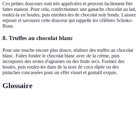
Ces petites douceurs sont très appréciées et peuvent facilement être
faites maison. Pour cela, confectionnez une ganache chocolat au lait,
roulez-la en boules, puis enrobez-les de chocolat noir fondu. Laissez
reposer et savourez cette douceur qui rappelle les célèbres Schoko-
Bons.
8. Truffes au chocolat blanc
Pour une touche encore plus douce, réalisez des truffes au chocolat
blanc. Faites fondre le chocolat blanc avec de la crème, puis
incorporez des zestes d'agrumes ou des fruits secs. Formez des
boules, puis roulez-les dans de la noix de coco râpée ou des
pistaches concassées pour un effet visuel et gustatif exquis.
Glossaire
Terme
Définition
Mélange de chocolat et de crème, souvent utilisé
Ganache
comme fourrage.