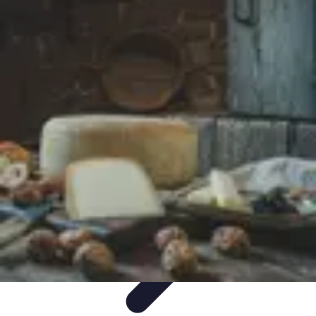
Chocolats de Pâques
Tendances
Saveurs et Variétés
Décoration et
Personnalisation
Chocolats Bio
Recettes et DIY
Chocolats de Pâques