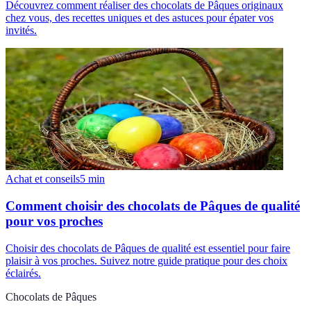
Découvrez comment réaliser des chocolats de Pâques originaux
chez vous, des recettes uniques et des astuces pour épater vos
invités.
Achat et conseils
5
min
Comment choisir des chocolats de Pâques de qualité
pour vos proches
Choisir des chocolats de Pâques de qualité est essentiel pour faire
plaisir à vos proches. Suivez notre guide pratique pour des choix
éclairés.
Chocolats de Pâques