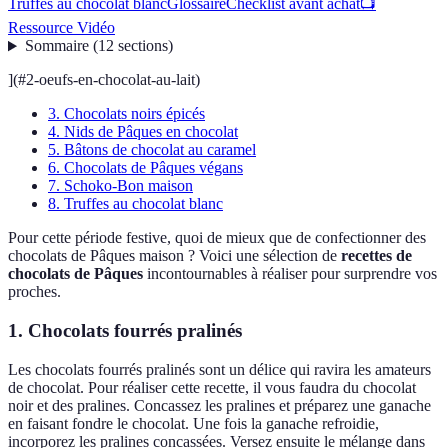
Truffes au chocolat blanc
Glossaire
Checklist avant achat
📺
Ressource Vidéo
Sommaire
(
12
sections
)
](#2-oeufs-en-chocolat-au-lait)
3. Chocolats noirs épicés
4. Nids de Pâques en chocolat
5. Bâtons de chocolat au caramel
6. Chocolats de Pâques végans
7. Schoko-Bon maison
8. Truffes au chocolat blanc
Pour cette période festive, quoi de mieux que de confectionner des
chocolats de Pâques maison ? Voici une sélection de
recettes de
chocolats de Pâques
incontournables à réaliser pour surprendre vos
proches.
1. Chocolats fourrés pralinés
Les chocolats fourrés pralinés sont un délice qui ravira les amateurs
de chocolat. Pour réaliser cette recette, il vous faudra du chocolat
noir et des pralines. Concassez les pralines et préparez une ganache
en faisant fondre le chocolat. Une fois la ganache refroidie,
incorporez les pralines concassées. Versez ensuite le mélange dans