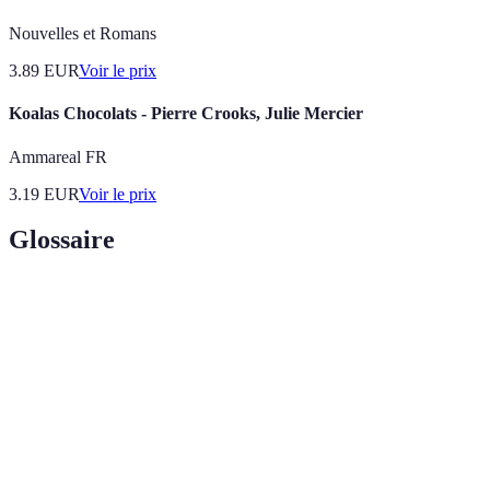
Nouvelles et Romans
3.89
EUR
Voir le prix
Koalas Chocolats - Pierre Crooks, Julie Mercier
Ammareal FR
3.19
EUR
Voir le prix
Glossaire
Terme
Définition
Processus de chauffe et de refroidissement du chocolat
Tempérer
pour assurer une bonne texture et brillance.
Mélange de chocolat et de crème pour une texture
Ganache
onctueuse, souvent utilisée comme fourrage.