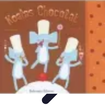
Chocolats de Pâques
Tendances
Saveurs et Variétés
Décoration et
Personnalisation
Chocolats Bio
Recettes et DIY
Chocolats de Pâques