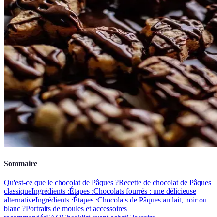
Sommaire
Qu'est-ce que le chocolat de Pâques ?
Recette de chocolat de Pâques
classique
Ingrédients :
Étapes :
Chocolats fourrés : une délicieuse
alternative
Ingrédients :
Étapes :
Chocolats de Pâques au lait, noir ou
blanc ?
Portraits de moules et accessoires