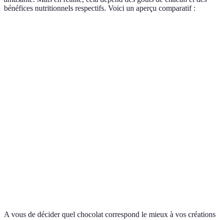
bénéfices nutritionnels respectifs. Voici un aperçu comparatif :
Type de chocolat
Goût
Avantages
Inconvénients
Riche en
Peut être trop
Amer,
antioxydants,
Chocolat noir
amer pour
puissant
faible en
certains
sucre
Moins amer,
Plus de sucre,
Sucré,
Chocolat au lait
texture
moins
crémeux
douce
d'antioxydants
Savoureux
Pas de cacao,
Très
avec des
peu de
Chocolat blanc
sucré,
ingrédients
bienfaits
crémeux
variés
nutritionnels
A vous de décider quel chocolat correspond le mieux à vos créations