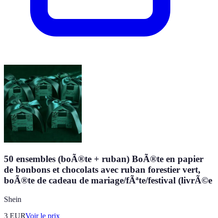
50 ensembles (boÃ®te + ruban) BoÃ®te en papier
de bonbons et chocolats avec ruban forestier vert,
boÃ®te de cadeau de mariage/fÃªte/festival (livrÃ©e
Shein
3
EUR
Voir le prix