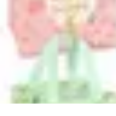
Chocolats de Pâques
Tendances
Saveurs et Variétés
Décoration et Personnalisation
Chocolat
Chocolats de Pâques