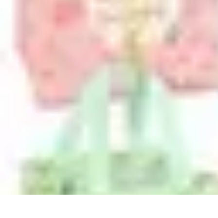
Chocolats de Pâques
Tendances
Saveurs et Variétés
Décoration et Personnalisation
Chocolat
Chocolats de Pâques