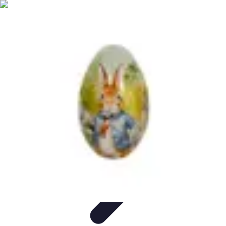
Chocolats de Pâques
Tendances
Saveurs et Variétés
Décoration et
Personnalisation
Chocolats Bio
Recettes et DIY
Chocolats de Pâques