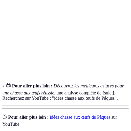
Chasse aux
Activité consistant à cacher des œufs pour que
œufs de
les enfants les retrouvent.
Pâques
Œufs en
Friandises sucrées en forme d'œuf, souvent
chocolat
colorées en différentes nuances.
Événement
Activité impliquant des membres d'une famille
familial
dans un but ludique ou éducatif.
>
📺 Pour aller plus loin :
Découvrez les meilleures astuces pour
une chasse aux œufs réussie
, une analyse complète de [sujet].
Recherchez sur YouTube : "idées chasse aux œufs de Pâques".
📺
Pour aller plus loin :
idées chasse aux œufs de Pâques
sur
YouTube