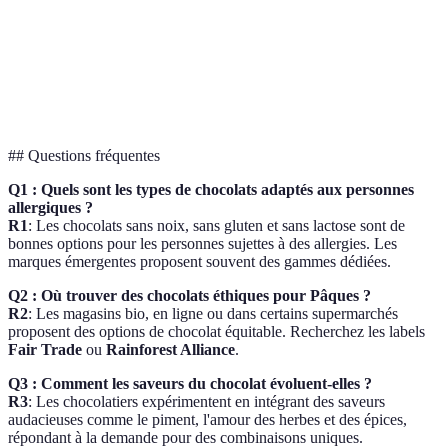
Inclusivité
sans
parfois
pour les
pour tous
allergènes
limitées
intolérants
Dégustation
Éducation et
Nécessite un
Expérience
de chocolat
plaisir
investissement
enrichissante
## Questions fréquentes
Q1 : Quels sont les types de chocolats adaptés aux personnes
allergiques ?
R1
: Les chocolats sans noix, sans gluten et sans lactose sont de
bonnes options pour les personnes sujettes à des allergies. Les
marques émergentes proposent souvent des gammes dédiées.
Q2 : Où trouver des chocolats éthiques pour Pâques ?
R2
: Les magasins bio, en ligne ou dans certains supermarchés
proposent des options de chocolat équitable. Recherchez les labels
Fair Trade
ou
Rainforest Alliance
.
Q3 : Comment les saveurs du chocolat évoluent-elles ?
R3
: Les chocolatiers expérimentent en intégrant des saveurs
audacieuses comme le piment, l'amour des herbes et des épices,
répondant à la demande pour des combinaisons uniques.