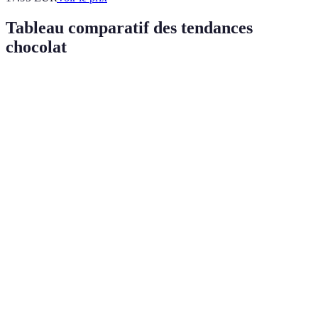
Tableau comparatif des tendances
chocolat
Tendance
Avantages
Inconvénients
Verdict
Soutien aux
Privilégié si
Chocolat
Souvent plus
producteurs
budget le
éthique
cher
locaux
permet
Expériences
Risque de
Innovations
Intéressant à
gustatives
déplaire à
gustatives
essayer
uniques
certains
À considérer
Design
Esthétique
Peut manquer
pour les
minimaliste
séduisante
d’originalité
cadeaux
Chocolat
Options
Bon choix