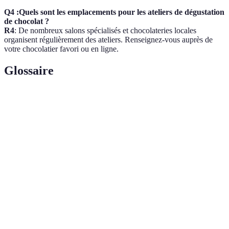
Q4 :Quels sont les emplacements pour les ateliers de dégustation
de chocolat ?
R4
: De nombreux salons spécialisés et chocolateries locales
organisent régulièrement des ateliers. Renseignez-vous auprès de
votre chocolatier favori ou en ligne.
Glossaire
Terme
Définition
Chocolat dont la production garantit un prix juste
Chocolat
aux producteurs de cacao et respecte des pratiques
équitable
environnementales et sociales.
Combinaisons de goûts innovants qui vont au-delà
Saveurs
des saveurs traditionnelles, souvent utilisées dans le
audacieuses
chocolat.
Processus d'évaluation des saveurs, textures et
Dégustation
arômes d'un produit, ici appliqué au chocolat.