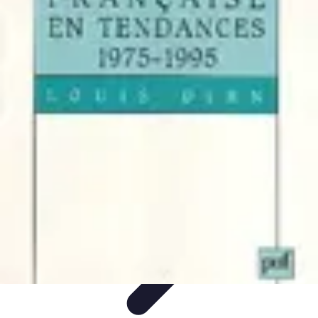
Chocolats de Pâques
Tendances
Saveurs et Variétés
Décoration et
Personnalisation
Chocolats Bio
Recettes et DIY
Chocolats de Pâques